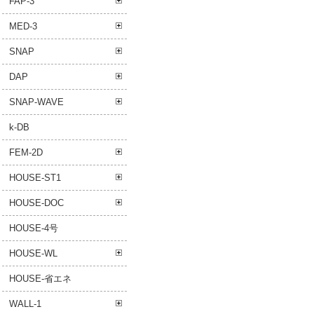
FAP-3
MED-3
SNAP
DAP
SNAP-WAVE
k-DB
FEM-2D
HOUSE-ST1
HOUSE-DOC
HOUSE-4号
HOUSE-WL
HOUSE-省エネ
WALL-1