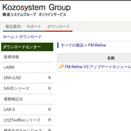
製品案内
サポート
ダウンロード
ホーム
>
ダウンロード
すべての製品
>
FM-Refine
ダウンロードセンター
新着情報
名称
FM-Refine V3 アップデートモジュー
i-ARM
DRA-CAD
SAVEシリーズ
避難検証法
LAB-S
ぴぼToolBoxシリーズ
構造モデラーシリーズ