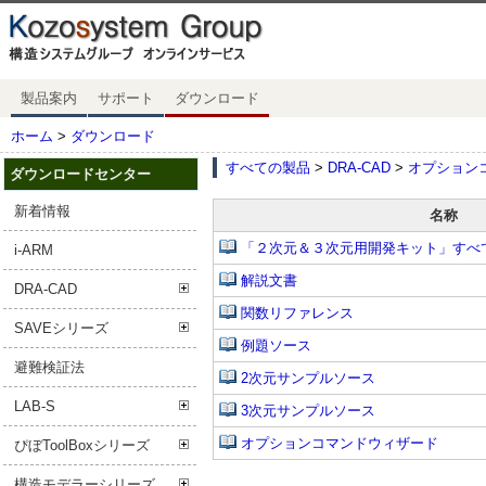
製品案内
サポート
ダウンロード
ホーム
>
ダウンロード
すべての製品
>
DRA-CAD
>
オプション
ダウンロードセンター
新着情報
名称
「２次元＆３次元用開発キット」すべてのフ
i-ARM
解説文書
DRA-CAD
関数リファレンス
SAVEシリーズ
例題ソース
避難検証法
2次元サンプルソース
LAB-S
3次元サンプルソース
オプションコマンドウィザード
ぴぼToolBoxシリーズ
構造モデラーシリーズ