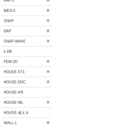
FAP-3
MED-3
SNAP
DAP
SNAP-WAVE
k-DB
FEM-2D
HOUSE-ST1
HOUSE-DOC
HOUSE-4号
HOUSE-WL
HOUSE-省エネ
WALL-1