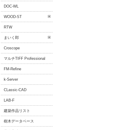
DOC-WL
WOOD-ST
RTW
まいく郎
Croscope
マルチTIFF Professional
FM-Refine
k-Server
CLassic-CAD
LAB-F
建築作品リスト
樹木データベース