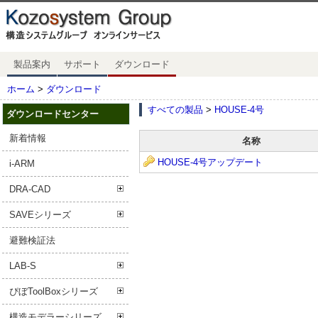
製品案内
サポート
ダウンロード
ホーム
>
ダウンロード
すべての製品
>
HOUSE-4号
ダウンロードセンター
新着情報
名称
HOUSE-4号アップデート
i-ARM
DRA-CAD
SAVEシリーズ
避難検証法
LAB-S
ぴぼToolBoxシリーズ
構造モデラーシリーズ