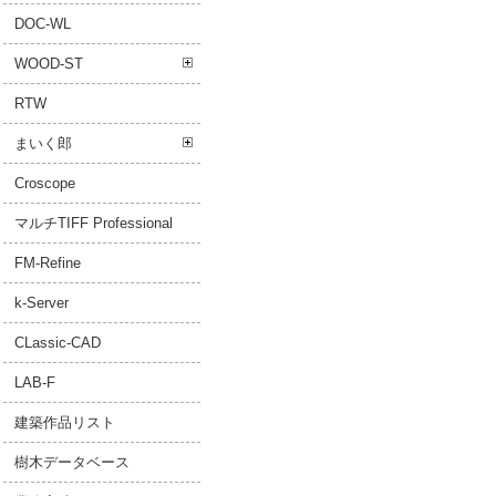
DOC-WL
WOOD-ST
RTW
まいく郎
Croscope
マルチTIFF Professional
FM-Refine
k-Server
CLassic-CAD
LAB-F
建築作品リスト
樹木データベース