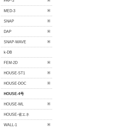
FAP-3
MED-3
SNAP
DAP
SNAP-WAVE
k-DB
FEM-2D
HOUSE-ST1
HOUSE-DOC
HOUSE-4号
HOUSE-WL
HOUSE-省エネ
WALL-1