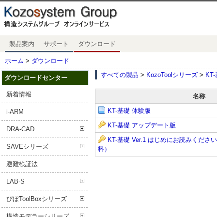
製品案内
サポート
ダウンロード
ホーム
>
ダウンロード
すべての製品
>
KozoToolシリーズ
>
KT
ダウンロードセンター
新着情報
名称
KT-基礎 体験版
i-ARM
KT-基礎 アップデート版
DRA-CAD
KT-基礎 Ver.1 はじめにお読みく
SAVEシリーズ
料）
避難検証法
LAB-S
ぴぼToolBoxシリーズ
構造モデラーシリーズ