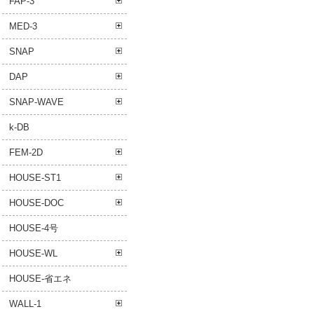
FAP-3
MED-3
SNAP
DAP
SNAP-WAVE
k-DB
FEM-2D
HOUSE-ST1
HOUSE-DOC
HOUSE-4号
HOUSE-WL
HOUSE-省エネ
WALL-1