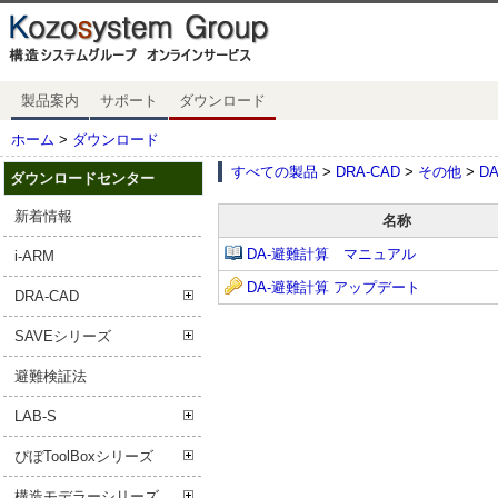
製品案内
サポート
ダウンロード
ホーム
>
ダウンロード
すべての製品
>
DRA-CAD
>
その他
>
D
ダウンロードセンター
新着情報
名称
DA-避難計算 マニュアル
i-ARM
DA-避難計算 アップデート
DRA-CAD
SAVEシリーズ
避難検証法
LAB-S
ぴぼToolBoxシリーズ
構造モデラーシリーズ