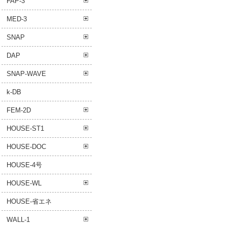
FAP-3
MED-3
SNAP
DAP
SNAP-WAVE
k-DB
FEM-2D
HOUSE-ST1
HOUSE-DOC
HOUSE-4号
HOUSE-WL
HOUSE-省エネ
WALL-1