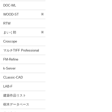
DOC-WL
WOOD-ST
RTW
まいく郎
Croscope
マルチTIFF Professional
FM-Refine
k-Server
CLassic-CAD
LAB-F
建築作品リスト
樹木データベース