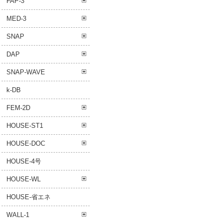
FAP-3
MED-3
SNAP
DAP
SNAP-WAVE
k-DB
FEM-2D
HOUSE-ST1
HOUSE-DOC
HOUSE-4号
HOUSE-WL
HOUSE-省エネ
WALL-1