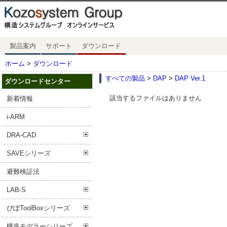
製品案内
サポート
ダウンロード
ホーム
>
ダウンロード
すべての製品
>
DAP
>
DAP Ver.1
ダウンロードセンター
該当するファイルはありません
新着情報
i-ARM
DRA-CAD
SAVEシリーズ
避難検証法
LAB-S
ぴぼToolBoxシリーズ
構造モデラーシリーズ