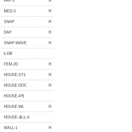
FAP-3
MED-3
SNAP
DAP
SNAP-WAVE
k-DB
FEM-2D
HOUSE-ST1
HOUSE-DOC
HOUSE-4号
HOUSE-WL
HOUSE-省エネ
WALL-1