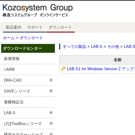
製品案内
サポート
ダウンロード
ホーム
>
ダウンロード
すべての製品
>
LAB-S
>
その他
>
LAB-S
ダウンロードセンター
新着情報
名称
LAB-S1 for Windows Version 2 
i-ARM
DRA-CAD
SAVEシリーズ
避難検証法
LAB-S
ぴぼToolBoxシリーズ
構造モデラーシリーズ