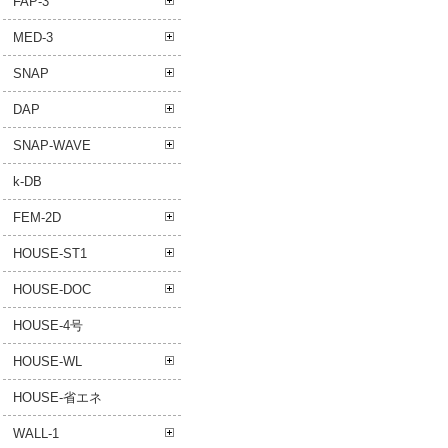
FAP-3
MED-3
SNAP
DAP
SNAP-WAVE
k-DB
FEM-2D
HOUSE-ST1
HOUSE-DOC
HOUSE-4号
HOUSE-WL
HOUSE-省エネ
WALL-1