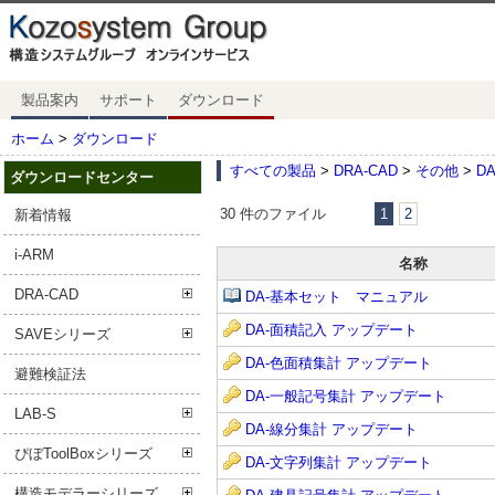
製品案内
サポート
ダウンロード
ホーム
>
ダウンロード
すべての製品
>
DRA-CAD
>
その他
>
D
ダウンロードセンター
30 件のファイル
1
2
新着情報
i-ARM
名称
DRA-CAD
DA-基本セット マニュアル
DA-面積記入 アップデート
SAVEシリーズ
DA-色面積集計 アップデート
避難検証法
DA-一般記号集計 アップデート
LAB-S
DA-線分集計 アップデート
ぴぼToolBoxシリーズ
DA-文字列集計 アップデート
構造モデラーシリーズ