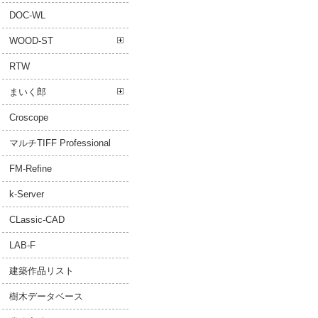
DOC-WL
WOOD-ST
RTW
まいく郎
Croscope
マルチTIFF Professional
FM-Refine
k-Server
CLassic-CAD
LAB-F
建築作品リスト
樹木データベース