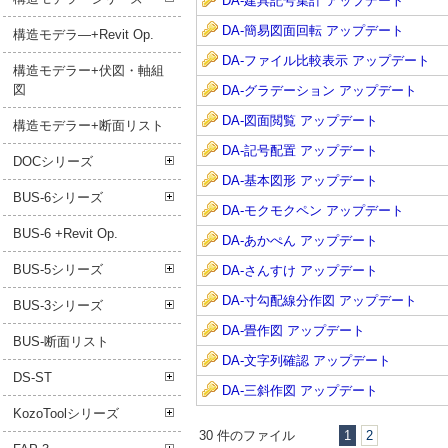
DA-建具記号集計 アップデート
DA-簡易図面回転 アップデート
構造モデラ―+Revit Op.
DA-ファイル比較表示 アップデート
構造モデラー+伏図・軸組
図
DA-グラデーション アップデート
DA-図面閲覧 アップデート
構造モデラー+断面リスト
DA-記号配置 アップデート
DOCシリーズ
DA-基本図形 アップデート
BUS-6シリーズ
DA-モクモクペン アップデート
BUS-6 +Revit Op.
DA-あかぺん アップデート
BUS-5シリーズ
DA-さんすけ アップデート
DA-寸勾配線分作図 アップデート
BUS-3シリーズ
DA-畳作図 アップデート
BUS-断面リスト
DA-文字列確認 アップデート
DS-ST
DA-三斜作図 アップデート
KozoToolシリーズ
30 件のファイル
1
2