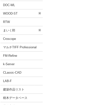
DOC-WL
WOOD-ST
RTW
まいく郎
Croscope
マルチTIFF Professional
FM-Refine
k-Server
CLassic-CAD
LAB-F
建築作品リスト
樹木データベース