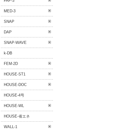
FAP-3
MED-3
SNAP
DAP
SNAP-WAVE
k-DB
FEM-2D
HOUSE-ST1
HOUSE-DOC
HOUSE-4号
HOUSE-WL
HOUSE-省エネ
WALL-1