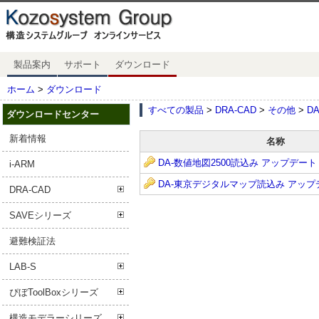
製品案内
サポート
ダウンロード
ホーム
>
ダウンロード
すべての製品
>
DRA-CAD
>
その他
>
D
ダウンロードセンター
新着情報
名称
DA-数値地図2500読込み アップデート
i-ARM
DA-東京デジタルマップ読込み アップ
DRA-CAD
SAVEシリーズ
避難検証法
LAB-S
ぴぼToolBoxシリーズ
構造モデラーシリーズ