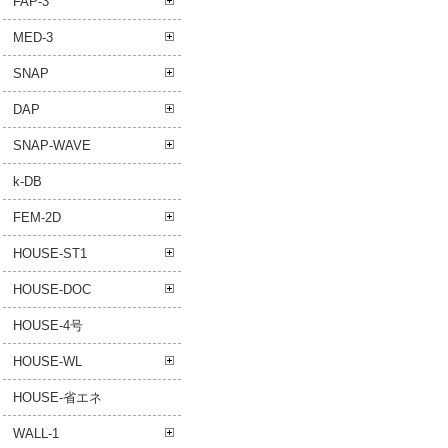
FAP-3
MED-3
SNAP
DAP
SNAP-WAVE
k-DB
FEM-2D
HOUSE-ST1
HOUSE-DOC
HOUSE-4号
HOUSE-WL
HOUSE-省エネ
WALL-1