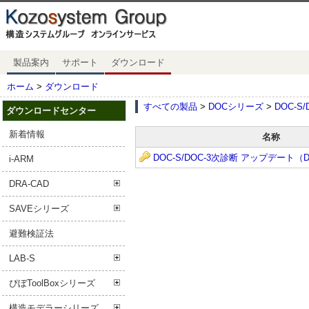
製品案内
サポート
ダウンロード
ホーム
>
ダウンロード
すべての製品
>
DOCシリーズ
>
DOC-S
ダウンロードセンター
新着情報
名称
DOC-S/DOC-3次診断 アップデート（DB7
i-ARM
DRA-CAD
SAVEシリーズ
避難検証法
LAB-S
ぴぼToolBoxシリーズ
構造モデラーシリーズ