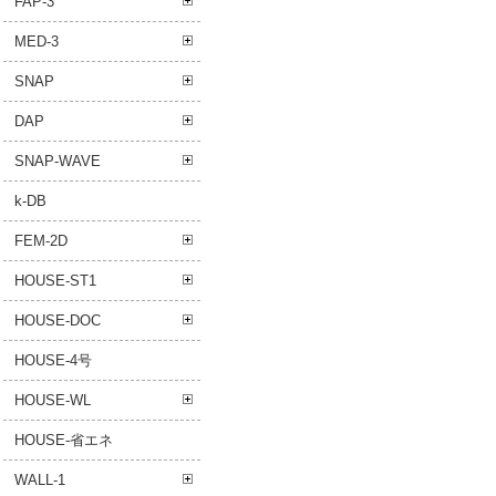
FAP-3
MED-3
SNAP
DAP
SNAP-WAVE
k-DB
FEM-2D
HOUSE-ST1
HOUSE-DOC
HOUSE-4号
HOUSE-WL
HOUSE-省エネ
WALL-1