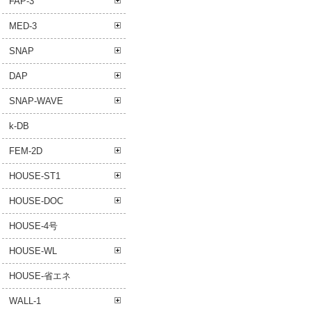
FAP-3
MED-3
SNAP
DAP
SNAP-WAVE
k-DB
FEM-2D
HOUSE-ST1
HOUSE-DOC
HOUSE-4号
HOUSE-WL
HOUSE-省エネ
WALL-1