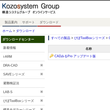
製品案内
サポート
ダウンロード
ホーム
>
ダウンロード
すべての製品
>
ぴぼToolBoxシリーズ
>
ダウンロードセンター
新着情報
名称
CADみるPro アップデート版
i-ARM
DRA-CAD
SAVEシリーズ
避難検証法
LAB-S
ぴぼToolBoxシリーズ
構造モデラーシリーズ