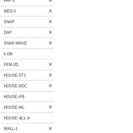
FAP-3
MED-3
SNAP
DAP
SNAP-WAVE
k-DB
FEM-2D
HOUSE-ST1
HOUSE-DOC
HOUSE-4号
HOUSE-WL
HOUSE-省エネ
WALL-1