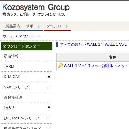
製品案内
サポート
ダウンロード
ホーム
>
ダウンロード
すべての製品
>
WALL-1
>
WALL-1 Ver1
ダウンロードセンター
新着情報
名称
WALL-1 Ver.1.0 ネット認証版・ネ
i-ARM
DRA-CAD
SAVEシリーズ
避難検証法
LAB-S
ぴぼToolBoxシリーズ
構造モデラーシリーズ