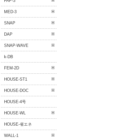
FAP-3
MED-3
SNAP
DAP
SNAP-WAVE
k-DB
FEM-2D
HOUSE-ST1
HOUSE-DOC
HOUSE-4号
HOUSE-WL
HOUSE-省エネ
WALL-1