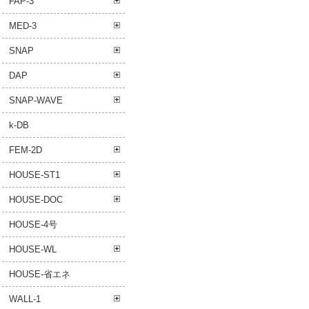
FAP-3
MED-3
SNAP
DAP
SNAP-WAVE
k-DB
FEM-2D
HOUSE-ST1
HOUSE-DOC
HOUSE-4号
HOUSE-WL
HOUSE-省エネ
WALL-1