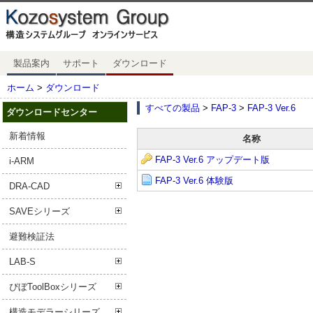
製品案内
サポート
ダウンロード
ホーム
>
ダウンロード
すべての製品
>
FAP-3
>
FAP-3 Ver.6
ダウンロードセンター
新着情報
名称
FAP-3 Ver.6 アップデート版
i-ARM
FAP-3 Ver.6 体験版
DRA-CAD
SAVEシリーズ
避難検証法
LAB-S
ぴぼToolBoxシリーズ
構造モデラーシリーズ