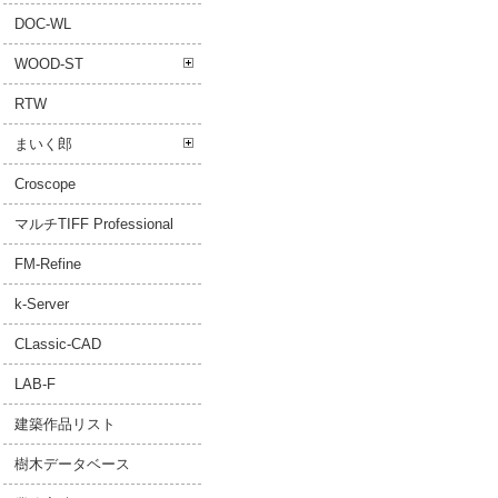
DOC-WL
WOOD-ST
RTW
まいく郎
Croscope
マルチTIFF Professional
FM-Refine
k-Server
CLassic-CAD
LAB-F
建築作品リスト
樹木データベース