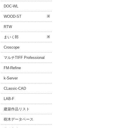
DOC-WL
WOOD-ST
RTW
まいく郎
Croscope
マルチTIFF Professional
FM-Refine
k-Server
CLassic-CAD
LAB-F
建築作品リスト
樹木データベース