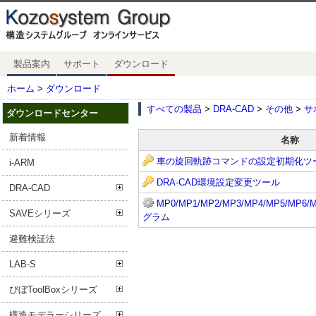
製品案内
サポート
ダウンロード
ホーム
>
ダウンロード
すべての製品
>
DRA-CAD
>
その他
>
サ
ダウンロードセンター
新着情報
名称
車の旋回軌跡コマンドの設定初期化ツ
i-ARM
DRA-CAD環境設定変更ツール
DRA-CAD
MP0/MP1/MP2/MP3/MP4/MP5/
SAVEシリーズ
グラム
避難検証法
LAB-S
ぴぼToolBoxシリーズ
構造モデラーシリーズ