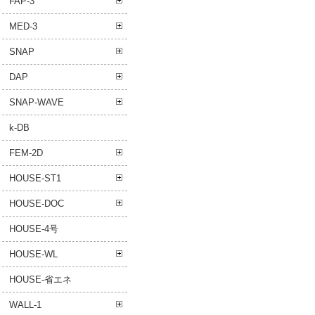
FAP-3
MED-3
SNAP
DAP
SNAP-WAVE
k-DB
FEM-2D
HOUSE-ST1
HOUSE-DOC
HOUSE-4号
HOUSE-WL
HOUSE-省エネ
WALL-1