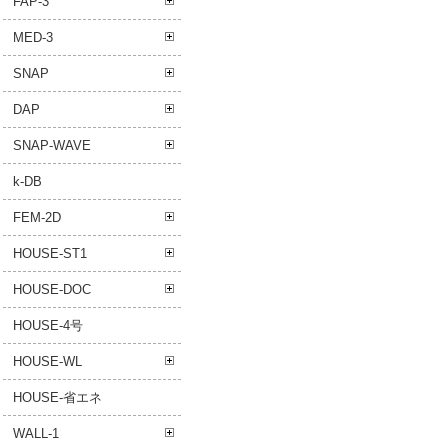
FAP-3
MED-3
SNAP
DAP
SNAP-WAVE
k-DB
FEM-2D
HOUSE-ST1
HOUSE-DOC
HOUSE-4号
HOUSE-WL
HOUSE-省エネ
WALL-1