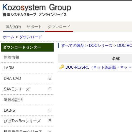
製品案内
サポート
ダウンロード
ホーム
>
ダウンロード
すべての製品
>
DOCシリーズ
>
DOC-RC
ダウンロードセンター
新着情報
名称
DOC-RC/SRC（ネット認証版・ネッ
i-ARM
DRA-CAD
SAVEシリーズ
避難検証法
LAB-S
ぴぼToolBoxシリーズ
構造モデラーシリーズ