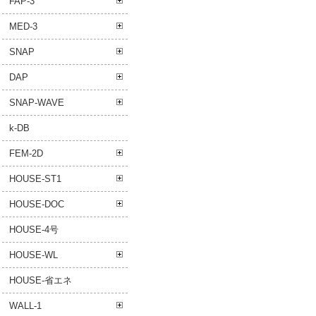
FAP-3
MED-3
SNAP
DAP
SNAP-WAVE
k-DB
FEM-2D
HOUSE-ST1
HOUSE-DOC
HOUSE-4号
HOUSE-WL
HOUSE-省エネ
WALL-1