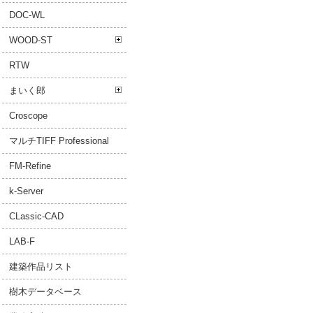
DOC-WL
WOOD-ST
RTW
まいく郎
Croscope
マルチTIFF Professional
FM-Refine
k-Server
CLassic-CAD
LAB-F
建築作品リスト
樹木データベース