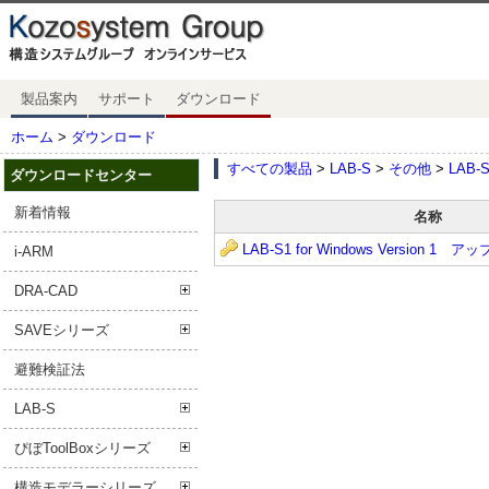
製品案内
サポート
ダウンロード
ホーム
>
ダウンロード
すべての製品
>
LAB-S
>
その他
>
LAB-S
ダウンロードセンター
新着情報
名称
LAB-S1 for Windows Version 1
i-ARM
DRA-CAD
SAVEシリーズ
避難検証法
LAB-S
ぴぼToolBoxシリーズ
構造モデラーシリーズ