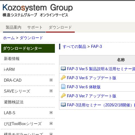
製品案内
サポート
ダウンロード
ホーム
>
ダウンロード
すべての製品
>
FAP-3
ダウンロードセンター
新着情報
名称
FAP-3 Ver.5 製品説明＆活用セミナー資
i-ARM
FAP-3 Ver.6 アップデート版
DRA-CAD
FAP-3 Ver.6 体験版
SAVEシリーズ
FAP-3 Ver.7 アップデート版
避難検証法
FAP-3活用セミナー（2026/2/18開催
LAB-S
ぴぼToolBoxシリーズ
構造モデラーシリーズ