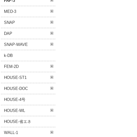
FAP-3
MED-3
SNAP
DAP
SNAP-WAVE
k-DB
FEM-2D
HOUSE-ST1
HOUSE-DOC
HOUSE-4号
HOUSE-WL
HOUSE-省エネ
WALL-1