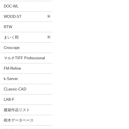
DOC-WL
WOOD-ST
RTW
まいく郎
Croscope
マルチTIFF Professional
FM-Refine
k-Server
CLassic-CAD
LAB-F
建築作品リスト
樹木データベース