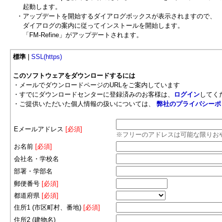
起動します。
・アップデートを開始するダイアログボックスが表示されますので、
ダイアログの案内に従ってインストールを開始します。
「FM-Refine」がアップデートされます。
標準
|
SSL(https)
このソフトウェアをダウンロードするには
・メールでダウンロードページのURLをご案内しています
・すでにダウンロードセンターに登録済みのお客様は、
ログイン
してく
・ご提供いただいた個人情報の扱いについては、
弊社のプライバシーポ
Eメールアドレス
[必須]
※フリーのアドレスは可能な限りお
お名前
[必須]
会社名・学校名
部署・学部名
郵便番号
[必須]
都道府県
[必須]
住所1 (市区町村、番地)
[必須]
住所2 (建物名)