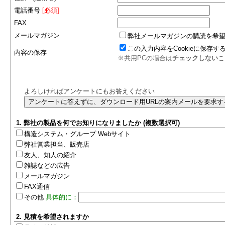
電話番号
[必須]
FAX
メールマガジン
弊社メールマガジンの購読を希
この入力内容をCookieに保存す
内容の保存
※共用PCの場合は
チェックしない
こ
よろしければアンケートにもお答えください
1. 弊社の製品を何でお知りになりましたか (複数選択可)
構造システム・グループ Webサイト
弊社営業担当、販売店
友人、知人の紹介
雑誌などの広告
メールマガジン
FAX通信
その他
具体的に：
2. 見積を希望されますか