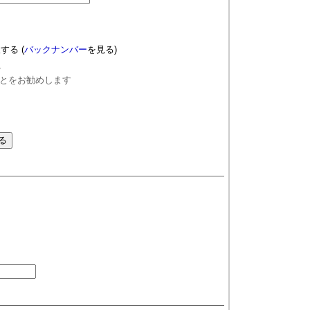
望する
(
バックナンバー
を見る)
る
とをお勧めします