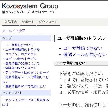
製品案内
サポート
ダウンロード
ホーム
>
ヘルプ
ユーザ登録時のトラブル
ヘルプ
・
ユーザ登録について
ユーザ登録できない
・
ユーザ登録時のトラブル
確認メールが届かない
・
ログイン、ログアウト
・
ログイン時のトラブル
ユーザ登録できない
・
登録情報の変更について
・
体験版のダウンロード
・
アップデート版のダウンロード
下記をご確認ください。
・
更新情報をメールで通知してほ
１．すでに登録されてい
しい
２．確認パスワードは一
・
更新情報をRSSで取得したい
３．必要な情報・項目が
よくある質問
・
オンラインサービスに登録する
ユーザIDは、誰も使用
には