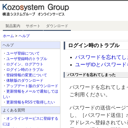
製品案内
サポート
ダウンロード
ホーム
>
ヘルプ
ログイン時のトラブル
ヘルプ
・
ユーザ登録について
パスワードを忘れてし
・
ユーザ登録時のトラブル
ユーザIDとパスワー
・
ログイン、ログアウト
・
ログイン時のトラブル
パスワードを忘れてしまった
・
登録情報の変更について
・
体験版のダウンロード
・
アップデート版のダウンロード
パスワードを忘れてしま
・
更新情報をメールで通知してほ
ご利用ください。
しい
・
更新情報をRSSで取得したい
パスワードの送信ページ
よくある質問
し、［パスワード送信］
・
オンラインサービスに登録する
アドレスへ登録されてい
には