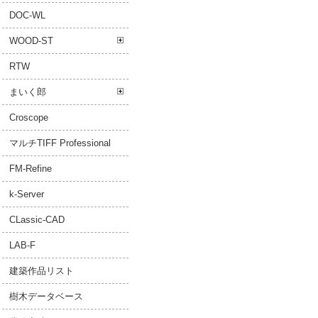
DOC-WL
WOOD-ST
RTW
まいく郎
Croscope
マルチTIFF Professional
FM-Refine
k-Server
CLassic-CAD
LAB-F
建築作品リスト
樹木データベース