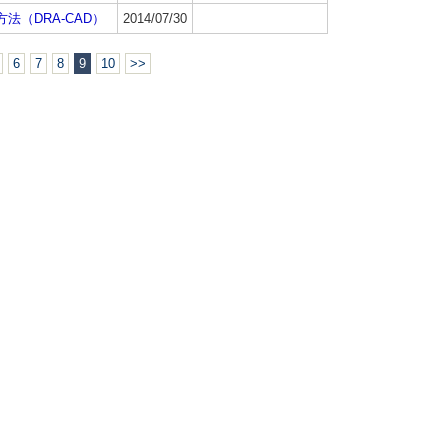
（DRA-CAD）
2014/07/30
6
7
8
9
10
>>