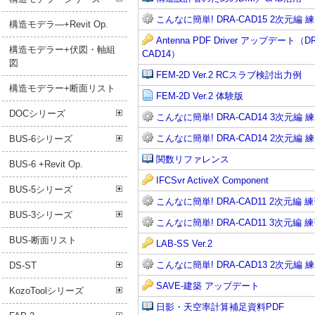
こんなに簡単! DRA-CAD15 2次元編
構造モデラ―+Revit Op.
Antenna PDF Driver アップデート（D
構造モデラー+伏図・軸組
CAD14）
図
FEM-2D Ver.2 RCスラブ検討出力例
構造モデラー+断面リスト
FEM-2D Ver.2 体験版
DOCシリーズ
こんなに簡単! DRA-CAD14 3次元編
こんなに簡単! DRA-CAD14 2次元編
BUS-6シリーズ
関数リファレンス
BUS-6 +Revit Op.
IFCSvr ActiveX Component
BUS-5シリーズ
こんなに簡単! DRA-CAD11 2次元編
BUS-3シリーズ
こんなに簡単! DRA-CAD11 3次元編
BUS-断面リスト
LAB-SS Ver.2
こんなに簡単! DRA-CAD13 2次元編
DS-ST
SAVE-建築 アップデート
KozoToolシリーズ
日影・天空率計算補足資料PDF