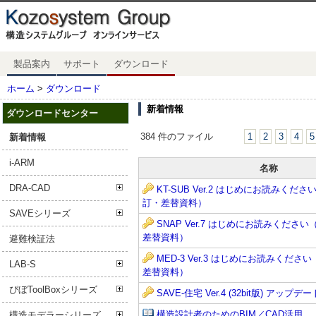
製品案内
サポート
ダウンロード
ホーム
>
ダウンロード
新着情報
ダウンロードセンター
384 件のファイル
1
2
3
4
5
新着情報
i-ARM
名称
DRA-CAD
KT-SUB Ver.2 はじめにお読みくだ
訂・差替資料）
SAVEシリーズ
SNAP Ver.7 はじめにお読みくださ
差替資料）
避難検証法
MED-3 Ver.3 はじめにお読みくだ
LAB-S
差替資料）
ぴぼToolBoxシリーズ
SAVE-住宅 Ver.4 (32bit版) アップデート
構造設計者のためのBIM／CAD活用
構造モデラーシリーズ