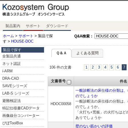
製品案内
サポート
ダウンロード
ホーム
>
サポート
> 製品で探
Q&A検索：
す >
HOUSE-DOC
製品で探す
Ｑ＆Ａ
よくある質問
全製品共通
ネット認証
106 件の文書
1
2
3
4
5
6
7
i-ARM
DRA-CAD
文書番号
件名
SAVEシリーズ
一般診断法の床仕様の分類は、
LAB-S シリーズ
のでしょうか
避難検証法
一般診断法の床仕様の分類は、
HDOC00058
のでしょうか。
特記仕様書CADデータ
「火打ち+荒板」の火打ちはど
画像線分コンバーター
ありでしょうか
ぴぼToolBox
壁のない筋かいの評価