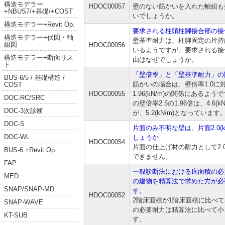
構造モデラー
HDOC00057
壁のない筋かいを入れた軸組も
+NBUS7/+基礎/+COST
いでしょうか。
構造モデラー+Revit Op.
要求される柱頭柱脚接合部の接
構造モデラー+伏図・軸
壁基準耐力は、柱脚固定の片持
組図
HDOC00056
いるようですが、要求される接
構造モデラー+断面リス
由はなぜでしょうか。
ト
「壁倍率」と「壁基準耐力」の
BUS-6/5 / 基礎構造 /
筋かいの場合は、壁倍率1.0に
COST
HDOC00055
1.96(kN/m)の関係にあるよ
DOC-RC/SRC
の壁倍率2.5の1.96倍は、4.6
DOC-3次診断
が、5.2(kN/m)となっています
DOC-S
片面のみ不明な壁は、片面2.0(
DOC-WL
しょうか
HDOC00054
片面の仕上げ材の耐力として2.0
BUS-6 +Revit Op.
できません。
FAP
一般診断法における床面積の必
MED
の建物を精算法で求めた方が必
SNAP/SNAP-MD
す。
HDOC00052
2階床面積が1階床面積に比べ
SNAP-WAVE
の必要耐力は精算法に比べて小
KT-SUB
す。