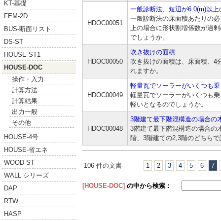
KT-基礎
一般診断法、短辺が6.0(m)
FEM-2D
一般診断法の床面積あたりの必要
HDOC00051
上の場合に形状割増係数が過剰
BUS-断面リスト
でしょうか。
DS-ST
吹き抜けの面積
HOUSE-ST1
HDOC00050
吹き抜けの面積は、床面積、4
HOUSE-DOC
れますか。
操作・入力
軽量瓦でソーラーがいくつも乗
計算方法
HDOC00049
軽量瓦でソーラーがいくつも乗
計算結果
軽いとなるのでしょうか。
出力一般
3階建て最下階混構造の場合の
その他
HDOC00048
3階建て最下階混構造の場合の木
HOUSE-4号
階、3階建ての2,3階のどちら
HOUSE-省エネ
WOOD-ST
106 件の文書
1
2
3
4
5
6
7
WALL シリーズ
[HOUSE-DOC]
の中から検索：
DAP
RTW
HASP