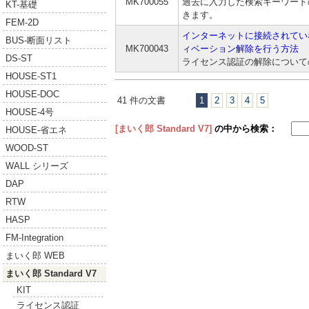
MK700055
過去に入力した検索キーワード
KT-基礎
きます。
FEM-2D
インターネットに接続されてい
BUS-断面リスト
MK700043
ィベーション解除を行う方法
DS-ST
ライセンス認証の解除について
HOUSE-ST1
HOUSE-DOC
41 件の文書
1
2
3
4
5
HOUSE-4号
[まいく郎 Standard V7]
の中から検索：
HOUSE-省エネ
WOOD-ST
WALL シリーズ
DAP
RTW
HASP
FM-Integration
まいく郎 WEB
まいく郎 Standard V7
KIT
ライセンス認証