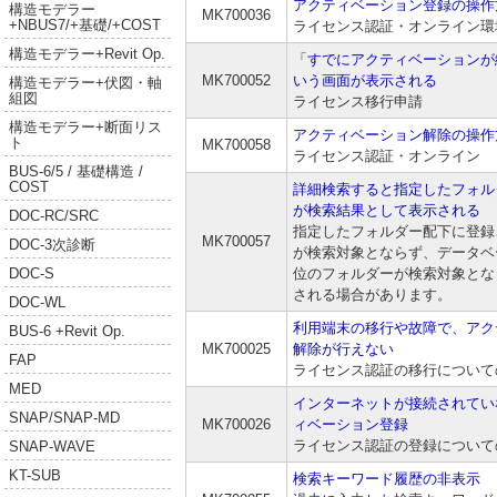
アクティベーション登録の操作
構造モデラー
MK700036
+NBUS7/+基礎/+COST
ライセンス認証・オンライン環
構造モデラー+Revit Op.
「すでにアクティベーションが
MK700052
いう画面が表示される
構造モデラー+伏図・軸
組図
ライセンス移行申請
構造モデラー+断面リス
アクティベーション解除の操作
ト
MK700058
ライセンス認証・オンライン
BUS-6/5 / 基礎構造 /
COST
詳細検索すると指定したフォル
が検索結果として表示される
DOC-RC/SRC
指定したフォルダー配下に登録
MK700057
DOC-3次診断
が検索対象とならず、データベ
位のフォルダーが検索対象とな
DOC-S
される場合があります。
DOC-WL
利用端末の移行や故障で、アク
BUS-6 +Revit Op.
MK700025
解除が行えない
FAP
ライセンス認証の移行について
MED
インターネットが接続されてい
SNAP/SNAP-MD
MK700026
ィベーション登録
ライセンス認証の登録について
SNAP-WAVE
KT-SUB
検索キーワード履歴の非表示