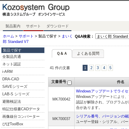
製品案内
サポート
ダウンロード
ホーム
>
サポート
> 製品で探す >
まいく
Q&A検索：
郎 Standard V7
製品で探す
Ｑ＆Ａ
よくある質問
全製品共通
ネット認証
41 件の文書
1
2
3
4
5
i-ARM
DRA-CAD
文書番号
件名
SAVEシリーズ
Windowsアップデートでライ
LAB-S シリーズ
Windowsアップデートにより
MK700042
避難検証法
認証が解除され、プログラムが
合があります。
特記仕様書CADデータ
シリアル番号、バージョンの確
画像線分コンバーター
MK700037
ユーザー登録・シリアル、バー
ぴぼToolBox