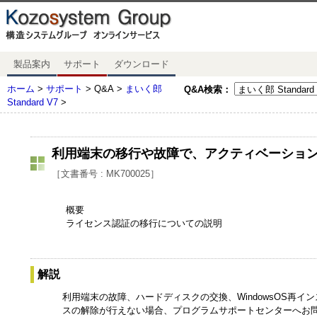
製品案内
サポート
ダウンロード
ホーム
>
サポート
> Q&A >
まいく郎
Q&A検索：
Standard V7
>
利用端末の移行や故障で、アクティベーショ
［文書番号 : MK700025］
概要
ライセンス認証の移行についての説明
解説
利用端末の故障、ハードディスクの交換、WindowsOS再
スの解除が行えない場合、プログラムサポートセンターへお