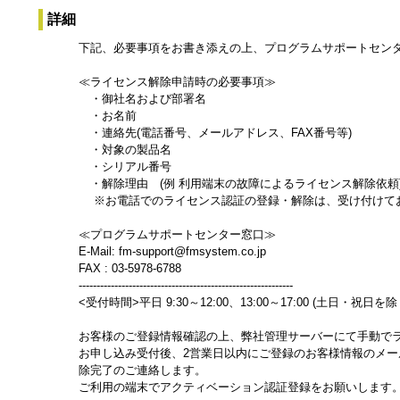
詳細
下記、必要事項をお書き添えの上、プログラムサポートセン
≪ライセンス解除申請時の必要事項≫
・御社名および部署名
・お名前
・連絡先(電話番号、メールアドレス、FAX番号等)
・対象の製品名
・シリアル番号
・解除理由 (例 利用端末の故障によるライセンス解除依頼
※お電話でのライセンス認証の登録・解除は、受け付けて
≪プログラムサポートセンター窓口≫
E-Mail: fm-support@fmsystem.co.jp
FAX : 03-5978-6788
------------------------------------------------------------
<受付時間>平日 9:30～12:00、13:00～17:00 (土日・祝日を除
お客様のご登録情報確認の上、弊社管理サーバーにて手動で
お申し込み受付後、2営業日以内にご登録のお客様情報のメー
除完了のご連絡します。
ご利用の端末でアクティベーション認証登録をお願いします