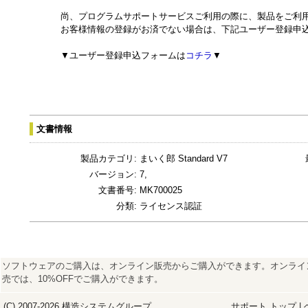
尚、プログラムサポートサービスご利用の際に、製品をご利
お客様情報の登録がお済でない場合は、下記ユーザー登録申
▼ユーザー登録申込フォームは
コチラ
▼
文書情報
製品カテゴリ:
まいく郎 Standard V7
バージョン:
7,
文書番号:
MK700025
分類:
ライセンス認証
ソフトウェアのご購入は、オンライン販売からご購入ができます。オンライ
売では、10%OFFでご購入ができます。
(C) 2007-2026
構造システム
グループ
サポート トップ
|