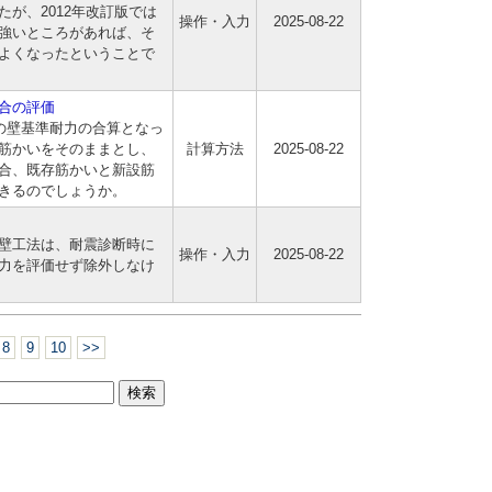
が、2012年改訂版では
操作・入力
2025-08-22
強いところがあれば、そ
よくなったということで
合の評価
の壁基準耐力の合算となっ
筋かいをそのままとし、
計算方法
2025-08-22
合、既存筋かいと新設筋
きるのでしょうか。
壁工法は、耐震診断時に
操作・入力
2025-08-22
力を評価せず除外しなけ
8
9
10
>>