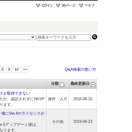
8
9
10
>>
Q&A検索の使い方
分類
最終更新日
スが取得できない
たが、認証されずにHASP
操作・入力
2016-08-15
ります。
ート後にVer.4のライセンスが
その他
2019-08-23
Ver.5アップデート後は、
必要となります。