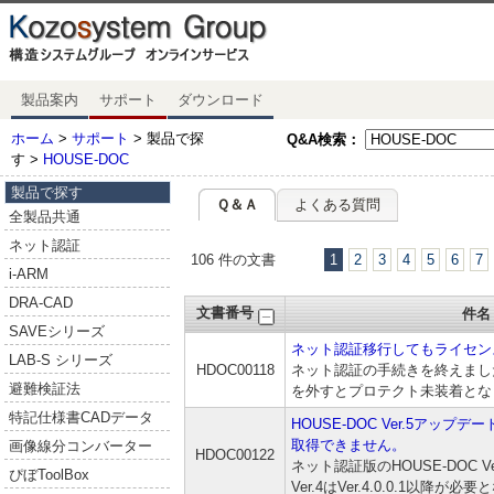
製品案内
サポート
ダウンロード
ホーム
>
サポート
> 製品で探
Q&A検索：
す >
HOUSE-DOC
製品で探す
Ｑ＆Ａ
よくある質問
全製品共通
ネット認証
106 件の文書
1
2
3
4
5
6
7
i-ARM
DRA-CAD
文書番号
件名
SAVEシリーズ
ネット認証移行してもライセン
LAB-S シリーズ
HDOC00118
ネット認証の手続きを終えまし
避難検証法
を外すとプロテクト未装着とな
特記仕様書CADデータ
HOUSE-DOC Ver.5アップデ
取得できません。
画像線分コンバーター
HDOC00122
ネット認証版のHOUSE-DOC 
ぴぼToolBox
Ver.4はVer.4.0.0.1以降が