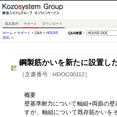
製品案内
サポート
ダウンロード
ホーム
>
サポート
> Q&A >
HOUSE-
Q&A検索：
DOC
>
鋼製筋かいを新たに設置し
［文書番号 : HDOC00112］
概要
壁基準耐力について軸組+両面の壁
すが、軸組について既存筋かいを