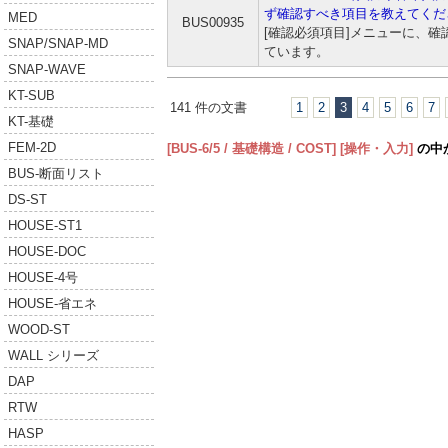
ず確認すべき項目を教えてくだ
MED
BUS00935
[確認必須項目]メニューに、
SNAP/SNAP-MD
ています。
SNAP-WAVE
KT-SUB
141 件の文書
1
2
3
4
5
6
7
KT-基礎
FEM-2D
[BUS-6/5 / 基礎構造 / COST]
[操作・入力]
の中
BUS-断面リスト
DS-ST
HOUSE-ST1
HOUSE-DOC
HOUSE-4号
HOUSE-省エネ
WOOD-ST
WALL シリーズ
DAP
RTW
HASP