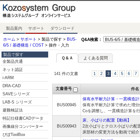
製品案内
サポート
ダウンロード
ホーム
>
サポート
> 製品で探す >
BUS-
Q&A検索：
6/5 / 基礎構造 / COST
> 操作・入力
製品で探す
Ｑ＆Ａ
よくある質問
全製品共通
ネット認証
141 件の文書
1
2
3
4
5
6
7
i-ARM
DRA-CAD
文書番号
件名
SAVEシリーズ
保有水平耐力計算・一貫構造計
LAB-S シリーズ
BUS00945
保有水平耐力計算で求めた増分
避難検証法
Coを調整し、一貫構造計算を
特記仕様書CADデータ
床、小ばりの配置【動画】
BUS00943
2次小ばりとクロス小ばりの配
画像線分コンバーター
床部材の変更方法を動画で紹介
ぴぼToolBox