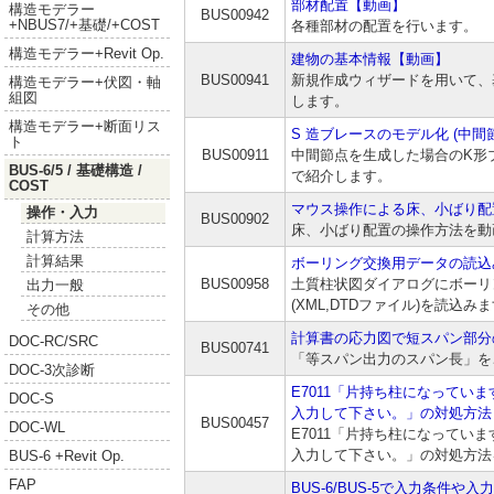
部材配置【動画】
構造モデラー
BUS00942
+NBUS7/+基礎/+COST
各種部材の配置を行います。
構造モデラー+Revit Op.
建物の基本情報【動画】
BUS00941
新規作成ウィザードを用いて、
構造モデラー+伏図・軸
組図
します。
構造モデラー+断面リス
S 造ブレースのモデル化 (中間
ト
BUS00911
中間節点を生成した場合のK形
BUS-6/5 / 基礎構造 /
で紹介します。
COST
マウス操作による床、小ばり配
操作・入力
BUS00902
床、小ばり配置の操作方法を動
計算方法
計算結果
ボーリング交換用データの読込
BUS00958
土質柱状図ダイアログにボーリ
出力一般
(XML,DTDファイル)を読込み
その他
計算書の応力図で短スパン部分
DOC-RC/SRC
BUS00741
「等スパン出力のスパン長」を
DOC-3次診断
E7011「片持ち柱になってい
DOC-S
入力して下さい。」の対処方法
BUS00457
DOC-WL
E7011「片持ち柱になってい
入力して下さい。」の対処方法
BUS-6 +Revit Op.
FAP
BUS-6/BUS-5で入力条件