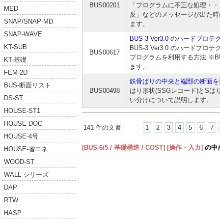
BUS00201
「プログラムに不正な処理・・・
MED
反」などのメッセージが出た時
SNAP/SNAP-MD
ます。
SNAP-WAVE
BUS-3 Ver3.0 のハードプ
KT-SUB
BUS-3 Ver3.0 のハードプロテク
BUS00617
プログラムを利用する方法 ※BUS
KT-基礎
ます。
FEM-2D
鉄骨ばりの中央と端部の断面を
BUS-断面リスト
BUS00498
はり形状(SSGレコード)とSは
DS-ST
い分けについて説明します。
HOUSE-ST1
HOUSE-DOC
141 件の文書
1
2
3
4
5
6
7
HOUSE-4号
[BUS-6/5 / 基礎構造 / COST]
[操作・入力]
の中
HOUSE-省エネ
WOOD-ST
WALL シリーズ
DAP
RTW
HASP