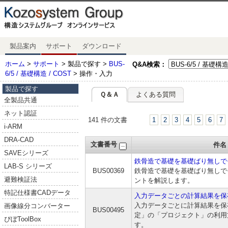
製品案内
サポート
ダウンロード
ホーム
>
サポート
> 製品で探す >
BUS-
Q&A検索：
6/5 / 基礎構造 / COST
> 操作・入力
製品で探す
Ｑ＆Ａ
よくある質問
全製品共通
ネット認証
141 件の文書
1
2
3
4
5
6
7
i-ARM
DRA-CAD
文書番号
件名
SAVEシリーズ
鉄骨造で基礎を基礎ばり無しで
LAB-S シリーズ
BUS00369
鉄骨造で基礎を基礎ばり無しで
避難検証法
ントを解説します。
特記仕様書CADデータ
入力データごとの計算結果を保
入力データごとに計算結果を保
画像線分コンバーター
BUS00495
定」の「プロジェクト」の利用
ぴぼToolBox
す。