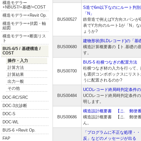
構造モデラー
+NBUS7/+基礎/+COST
S造で6m以下なのにルート判別
「N」
構造モデラー+Revit Op.
BUS00527
鉄骨造で例えばY方向スパンが
構造モデラー+伏図・軸
表でY方向のルート1が「N」
組図
ょうか?
構造モデラー+断面リス
ト
建物形状(BLDレコード)の「
BUS00680
構造計算概要書の【ト.基礎の
BUS-6/5 / 基礎構造 /
す。
COST
操作・入力
BUS-5 柱横つなぎの配置方法
計算方法
柱横つなぎ材の入力を行って、
BUS00700
も選択コンボボックスにリスト
計算結果
うに配置されるのか?
出力一般
その他
UCOレコード終局時判定条件
BUS00484
UCOレコード終局時判定条件
DOC-RC/SRC
明します。
DOC-3次診断
構造設計概要書 【ニ. 郵便
DOC-S
BUS00686
構造設計概要書 【ニ. 郵便
DOC-WL
ん。
BUS-6 +Revit Op.
「プログラムに不正な処理・・・
反」などのメッセージが出る
FAP