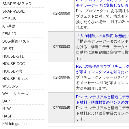
SNAP/SNAP-MD
モデラ―データに変換しない設
Revitプロジェクトにある間
SNAP-WAVE
K2R00050
ブジェクトに対して、構造モデ
KT-SUB
換したくない場合、 以下の2
KT-基礎
れます。
FEM-2D
「入力制御」の自動変換機能に
「構造モデラ―データのインポ
BUS-断面リスト
K2R00043
おける、構造モデラ―データの
DS-ST
自動的に適用範囲に変換する機
HOUSE-ST1
す。
HOUSE-DOC
Revitの操作画面でプリチェッ
HOUSE-4号
が示すインスタンスを知りたい
K2R00046
プリチェックメッセージダイア
HOUSE-省エネ
るメッセージのIDが示すイン
WOOD-ST
方法を紹介します。
WALL シリーズ
Revitのマテリアルと構造モ
DAP
ト材料・鉄骨材質のリンクの方
K2R00045
Revitのマテリアルと構造モ
RTW
ト材料および鉄骨材質のリンク
HASP
ます。
FM-Integration