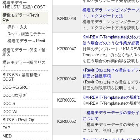
イルのダウンロード先を説明し
構造モデラー
+NBUS7/+基礎/+COST
構造モデラ―マッピングテーブ
構造モデラー+Revit
ト、エクスポート方法
K2R00048
Op.
構造モデラ―マッピングテーブ
操作・入力
ト、エクスポート方法を説明し
Revit→構造モデラー
KM-REVIT-Template.rte
構造モデラー→Revit
使う場合どのような作業が必
K2R00047
付属のテンプレート「KM-REVI
構造モデラー+伏図・軸
組図
Template.rte」ではなく他のR
を使う場合の作業内容を説明し
構造モデラー+断面リス
ト
+Revit Op.における構造モ
BUS-6/5 / 基礎構造 /
範囲と補足事項
K2R00042
COST
+Revit Op.における構造モ
DOC-RC/SRC
範囲の制限事項を説明します。
DOC-3次診断
KM-REVIT-Template.rteの
K2R00051
KM-REVIT-Template.rte
DOC-S
DOC-WL
「構造モデラーデータの差分イ
について
BUS-6 +Revit Op.
K2R00052
「構造モデラーデータの差分イ
FAP
について、説明します。
MED
Revitプロジェクトのオブジ