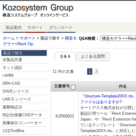
製品案内
サポート
ダウンロード
ホーム
>
サポート
> 製品で探す >
構造モ
Q&A検索：
デラー+Revit Op.
製品で探す
Ｑ＆Ａ
よくある質問
全製品共通
ネット認証
11 件の文書
1
2
i-ARM
DRA-CAD
文書番号
件名
SAVEシリーズ
「Structure-Template20XX
LAB-S シリーズ
ファイルはありますか?
避難検証法
オートデスク株式会社が公開し
築設計用ツール「Revit Extension f
特記仕様書CADデータ
K2R00053
Japan」や「Revit Extension 
画像線分コンバーター
ているテンプレート「Structure
Template20XX.rte」に対
ぴぼToolBox