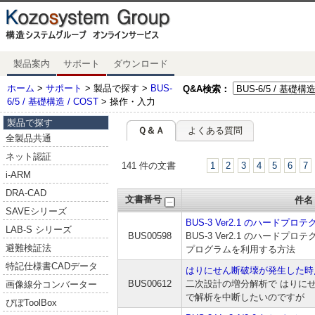
製品案内
サポート
ダウンロード
ホーム
>
サポート
> 製品で探す >
BUS-
Q&A検索：
6/5 / 基礎構造 / COST
> 操作・入力
製品で探す
Ｑ＆Ａ
よくある質問
全製品共通
ネット認証
141 件の文書
1
2
3
4
5
6
7
i-ARM
DRA-CAD
文書番号
件名
SAVEシリーズ
BUS-3 Ver2.1 のハードプ
LAB-S シリーズ
BUS00598
BUS-3 Ver2.1 のハードプロテク
避難検証法
プログラムを利用する方法
特記仕様書CADデータ
はりにせん断破壊が発生した時
BUS00612
二次設計の増分解析で はりに
画像線分コンバーター
で解析を中断したいのですが
ぴぼToolBox