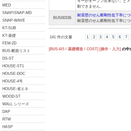
キーがオープン出来ない」とメ
MED
動できません。
SNAP/SNAP-MD
耐震壁のせん断剛性低下率につ
BUS00336
SNAP-WAVE
耐震壁のせん断剛性低下率につ
KT-SUB
KT-基礎
141 件の文書
1
2
3
4
5
6
7
FEM-2D
[BUS-6/5 / 基礎構造 / COST]
[操作・入力]
の中
BUS-断面リスト
DS-ST
HOUSE-ST1
HOUSE-DOC
HOUSE-4号
HOUSE-省エネ
WOOD-ST
WALL シリーズ
DAP
RTW
HASP