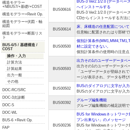
BUS-3 Ver2.1/2.0 (データベー
構造モデラー
+NBUS7/+基礎/+COST
へインストールする
BUS00616
BUS-3 Ver2.1/2.0 (データベ
構造モデラー+Revit Op.
CDからインストールする方法
構造モデラー+伏図・軸
組図
床、床構造の任意配置について
BUS00614
任意軸に配置されたはり部材で
構造モデラー+断面リス
ト
個別計算条件(MM1,MM4,TM1
BUS-6/5 / 基礎構造 /
BUS00500
材に設定できない。
COST
個別計算条件の使用時の注意点
操作・入力
出力その1のユーザーデータベ
計算方法
出力その1のユーザーデータベ
BUS00593
計算結果
「ユーザーデータが登録されて
出力一般
ージが表示され、データを呼び
その他
BUSのダイアログに文字が入
BUS00502
DOC-RC/SRC
BUSのダイアログに文字が入
DOC-3次診断
グループ編集機能
BUS00392
DOC-S
グループ編集機能の補足説明で
DOC-WL
BUS for Windowsネット
プン出来ない」のメッセージ
BUS-6 +Revit Op.
BUS00236
BUS for Windowsネット
FAP