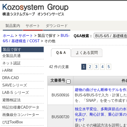
製品案内
サポート
ダウンロード
ホーム
>
サポート
> 製品で探す >
BUS-
Q&A検索：
6/5 / 基礎構造 / COST
> その他
製品で探す
Ｑ＆Ａ
よくある質問
全製品共通
ネット認証
42 件の文書
1
2
3
4
5
i-ARM
DRA-CAD
文書番号
件
SAVEシリーズ
建物の曲げせん断棒モデルを作
LAB-S シリーズ
BUS00916
BUS-6/BUS-5で入力・計
避難検証法
を、「SNAP」を使って作成
特記仕様書CADデータ
独立水平変位、多剛床節点の水
化及び、剛心計算、重心計算の
画像線分コンバーター
BUS00720
すか?
ぴぼToolBox
扱いとその確認方法を説明しま