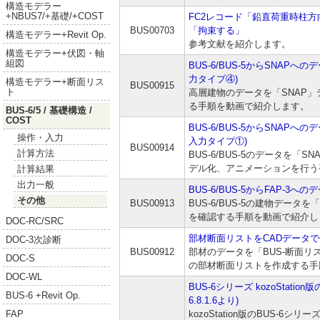
構造モデラー
+NBUS7/+基礎/+COST
FC2レコード「鉛直荷重時柱
BUS00703
「拘束する」
構造モデラー+Revit Op.
参考文献を紹介します。
構造モデラー+伏図・軸
組図
BUS-6/BUS-5からSNAP
力タイプ④)
構造モデラー+断面リス
BUS00915
ト
高層建物のデータを「SNAP
る手順を動画で紹介します。
BUS-6/5 / 基礎構造 /
COST
BUS-6/BUS-5からSNAPへ
操作・入力
入力タイプ①)
BUS00914
計算方法
BUS-6/BUS-5のデータを「
デル化、アニメーションを行う
計算結果
出力一般
BUS-6/BUS-5からFAP-3
その他
BUS00913
BUS-6/BUS-5の建物データ
を確認する手順を動画で紹介し
DOC-RC/SRC
部材断面リストをCADデータ
DOC-3次診断
BUS00912
部材のデータを「BUS-断面リ
DOC-S
の部材断面リストを作成する手
DOC-WL
BUS-6シリーズ kozoStat
BUS-6 +Revit Op.
6.8.1.6より)
kozoStation版のBUS-6シリ
FAP