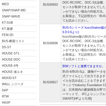
DOC-RC/SRC、DOC-3次診
MED
BUS00933
センスが取得できませんでした
SNAP/SNAP-MD
ンができない場合の対処方法。 
お客様は、下記説明文の「BUS-
SNAP-WAVE
てお読みください。
KT-SUB
BUS-5シリーズ kozoStat
KT-基礎
6.8.0.6より)
FEM-2D
kozoStation版のBUS-5シリ
DOC-RC/SRC、DOC-3次診
BUS-断面リスト
BUS00938
センスが取得できませんでした
DS-ST
ンができない場合の対処方法。 
HOUSE-ST1
お客様は、下記説明文の「BUS-
てお読みください。
HOUSE-DOC
HOUSE-4号
BIMソフトと連携できますか。
BUS-6/BUS-5は、建物データを
HOUSE-省エネ
式ファイルとして出力できます。 
WOOD-ST
イルを読み込むこともできます。
BUS00917
WALL シリーズ
マットでIndustry Foundation C
は、日本国内の建築構造分野で
DAP
ーマットで、 IFCよりシンプルです。
RTW
SMART)HPより引用]
HASP