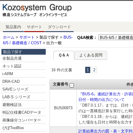
製品案内
サポート
ダウンロード
ホーム
>
サポート
> 製品で探す >
BUS-
Q&A検索：
6/5 / 基礎構造 / COST
> 出力一般
製品で探す
Ｑ＆Ａ
よくある質問
全製品共通
ネット認証
16 件の文書
1
2
i-ARM
DRA-CAD
文書番号
件
SAVEシリーズ
『BUS-6』連続計算出力・許
LAB-S シリーズ
日付・時間の出力について
避難検証法
「DB7.0.1.17」までは、
BUS00973
のは一貫構造計算を実行した時
特記仕様書CADデータ
「DB7.0.1.18」からは、
画像線分コンバーター
した場合も日付と時間を出力す
ぴぼToolBox
計算結果出力の図・表・文字列をE