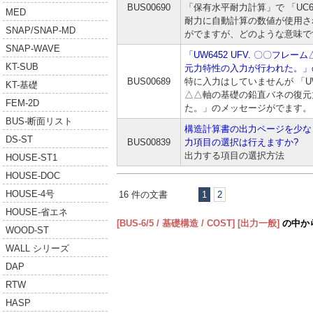
BUS00690
「保有水平耐力計算」で 「UC64
MED
耐力に自動計算の数値が使用さ
SNAP/SNAP-MD
がでますが、どのような意味で
SNAP-WAVE
「UW6452 UFV. 〇〇フレ
KT-SUB
元力特性の入力が行われた。」
BUS00689
特に入力はしていませんが 「UW6
KT-基礎
△△軸の基礎の鉛直バネの復元
FEM-2D
た。」のメッセージがでます。
BUS-断面リスト
構造計算書の出力ページを少な
DS-ST
BUS00839
力項目の選択は行えますか?
出力する項目の選択方法
HOUSE-ST1
HOUSE-DOC
HOUSE-4号
16 件の文書
1
2
HOUSE-省エネ
[BUS-6/5 / 基礎構造 / COST]
[出力一般]
の中か
WOOD-ST
WALL シリーズ
DAP
RTW
HASP