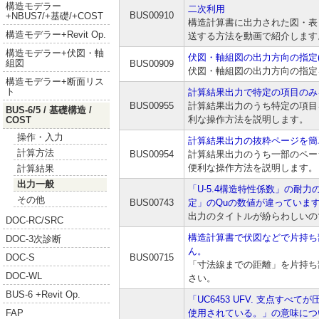
構造モデラー
二次利用
BUS00910
+NBUS7/+基礎/+COST
構造計算書に出力された図・表・文
構造モデラー+Revit Op.
送する方法を動画で紹介します
構造モデラー+伏図・軸
伏図・軸組図の出力方向の指定(
組図
BUS00909
伏図・軸組図の出力方向の指定
構造モデラー+断面リス
ト
計算結果出力で特定の項目のみ
BUS00955
計算結果出力のうち特定の項目
BUS-6/5 / 基礎構造 /
利な操作方法を説明します。
COST
操作・入力
計算結果出力の抜粋ページを簡
計算方法
BUS00954
計算結果出力のうち一部のペー
便利な操作方法を説明します。
計算結果
出力一般
「U-5.4構造特性係数」の耐力
その他
BUS00743
定」のQuの数値が違っていま
出力のタイトルが紛らわしいの
DOC-RC/SRC
構造計算書で伏図などで片持ち
DOC-3次診断
ん。
BUS00715
DOC-S
「寸法線までの距離」を片持ち
DOC-WL
さい。
BUS-6 +Revit Op.
「UC6453 UFV. 支点すべ
使用されている。」の意味につ
FAP