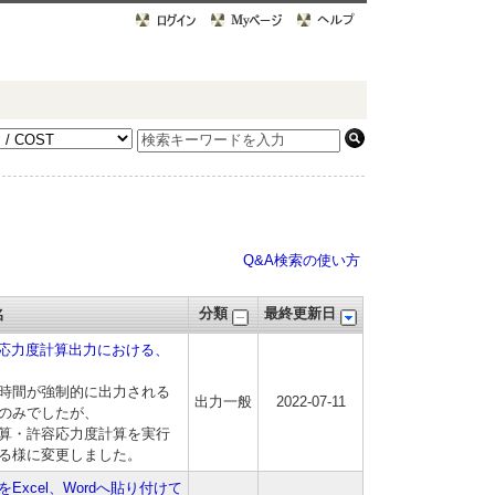
Q&A検索の使い方
分類
最終更新日
名
容応力度計算出力における、
日付・時間が強制的に出力される
出力一般
2022-07-11
のみでしたが、
連続計算・許容応力度計算を実行
る様に変更しました。
xcel、Wordへ貼り付けて