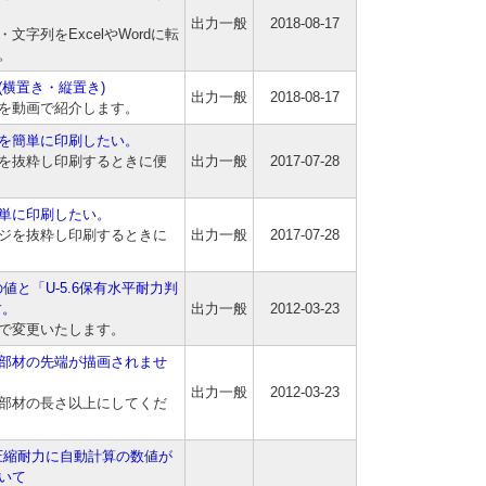
出力一般
2018-08-17
字列をExcelやWordに転
。
横置き・縦置き)
出力一般
2018-08-17
を動画で紹介します。
を簡単に印刷したい。
を抜粋し印刷するときに便
出力一般
2017-07-28
単に印刷したい。
ジを抜粋し印刷するときに
出力一般
2017-07-28
の値と「U-5.6保有水平耐力判
す。
出力一般
2012-03-23
で変更いたします。
部材の先端が描画されませ
出力一般
2012-03-23
部材の長さ以上にしてくだ
てが圧縮耐力に自動計算の数値が
いて