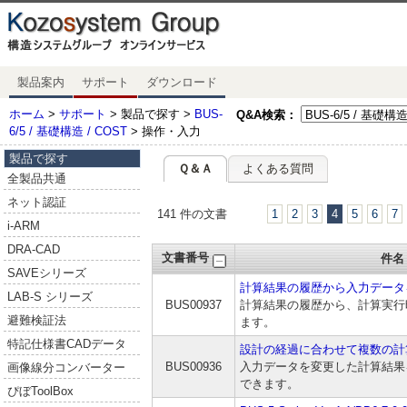
製品案内
サポート
ダウンロード
ホーム
>
サポート
> 製品で探す >
BUS-
Q&A検索：
6/5 / 基礎構造 / COST
> 操作・入力
製品で探す
Ｑ＆Ａ
よくある質問
全製品共通
ネット認証
141 件の文書
1
2
3
4
5
6
7
i-ARM
DRA-CAD
文書番号
件名
SAVEシリーズ
計算結果の履歴から入力データ
LAB-S シリーズ
BUS00937
計算結果の履歴から、計算実行
避難検証法
ます。
特記仕様書CADデータ
設計の経過に合わせて複数の計
BUS00936
入力データを変更した計算結果を
画像線分コンバーター
できます。
ぴぼToolBox