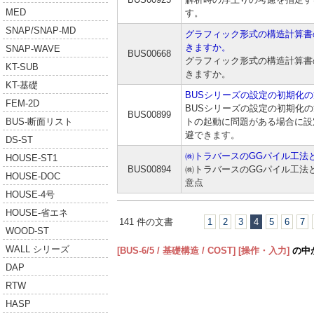
MED
す。
SNAP/SNAP-MD
グラフィック形式の構造計算書
きますか。
SNAP-WAVE
BUS00668
グラフィック形式の構造計算書
KT-SUB
きますか。
KT-基礎
BUSシリーズの設定の初期化
FEM-2D
BUSシリーズの設定の初期化の
BUS00899
トの起動に問題がある場合に設
BUS-断面リスト
避できます。
DS-ST
㈱トラバースのGGパイル工法
HOUSE-ST1
BUS00894
㈱トラバースのGGパイル工法
HOUSE-DOC
意点
HOUSE-4号
HOUSE-省エネ
141 件の文書
1
2
3
4
5
6
7
WOOD-ST
WALL シリーズ
[BUS-6/5 / 基礎構造 / COST]
[操作・入力]
の中
DAP
RTW
HASP