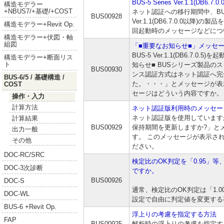
BUS-5 Series Ver.1.1(DB6
構造モデラー
+NBUS7/+基礎/+COST
ネット認証への移行期間中、BUS
BUS00928
Ver.1.1(DB6.7.0.0以降
構造モデラー+Revit Op.
回起動時のメッセージなどにつ
構造モデラー+伏図・軸
組図
「■重要なお知らせ■」メッセ
BUS-5 Ver.1.1(DB6.7.0
構造モデラー+断面リス
ト
知らせ■ BUSシリーズ製品の
BUS00930
ンス認証方式はネット認証へ完
BUS-6/5 / 基礎構造 /
た。・・・」とメッセージが表
COST
セージはどういう内容ですか。
操作・入力
計算方法
ネット認証版利用時のメッセー
ネット認証版を使用しています
計算結果
BUS00929
保持期間を更新しますか?」と
出力一般
す。 このメッセージが表示さ
その他
ださい。
DOC-RC/SRC
検定比のOK判定を「0.95」
DOC-3次診断
ですか。
BUS00926
DOC-S
通常、検定比のOK判定は「1.
DOC-WL
設定で自由に判定値を変更する
BUS-6 +Revit Op.
浮上りの考慮を指定する方法
FAP
BUS00925
解析時の浮上りの考慮を指定す