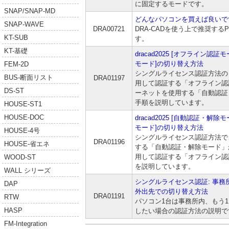
に固定するモードです。
SNAP/SNAP-MD
どんなパソコンを買えば良いで
SNAP-WAVE
DRA00721
DRA-CADを使う上で推奨す
KT-SUB
す。
KT-基礎
dracad2025 [オフライン認
モード]の切り替え方法
FEM-2D
シングルライセンス認証方法の
BUS-断面リスト
DRA01197
用して認証する「オフライン認
DS-ST
ーネットを使用する「自動認証
手順を説明しています。
HOUSE-ST1
HOUSE-DOC
dracad2025 [自動認証・解
モード]の切り替え方法
HOUSE-4号
シングルライセンス認証方法で
DRA01196
HOUSE-省エネ
する「自動認証・解除モード」
用して認証する「オフライン認
WOOD-ST
を説明しています。
WALL シリーズ
シングルライセンス認証: 事務
DAP
外出先での切り替え方法
DRA01191
RTW
パソコン1台は事務所内、もう
HASP
したい場合の認証方法の説明で
FM-Integration