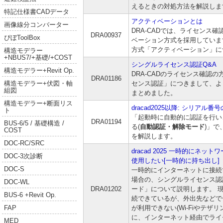
えるときの対処方法を解説しま
特記仕様書CADデータ
アクティベーションとは
画像線分コンバーター
DRA-CADでは、ライセンス
DRA00937
ぴぼToolBox
ベーション方式を採用していま
方式「アクティベーション」に
構造モデラー
+NBUS7/+基礎/+COST
シングルライセンス認証Q&A
構造モデラー+Revit Op.
DRA-CADのライセンス確認
DRA01186
センス認証」につきまして、よ
構造モデラー+伏図・軸
組図
まとめました。
構造モデラー+断面リス
dracad2025以降: シリアル
ト
「起動時に自動的に認証を行い
DRA01194
BUS-6/5 / 基礎構造 /
る(
自動認証・解除モード
)」
COST
を解説します。
DOC-RC/SRC
dracad 2025 一時的にネ
DOC-3次診断
使用したい[一時的に持ち出し]
DOC-S
一時的にインターネットに接続
場合の、シングルライセンス認
DOC-WL
DRA01202
ード」について説明します。 
BUS-6 +Revit Op.
続できているが、外出先などで
が利用できない(Wi-Fiやテザ
FAP
に、インターネット経由でライ
MED