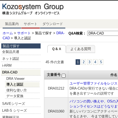
製品案内
サポート
ダウンロード
ホーム
>
サポート
> 製品で探す >
DRA-
Q&A検索：
CAD
> 導入と認証
製品で探す
Ｑ＆Ａ
よくある質問
全製品共通
ネット認証
45 件の文書
1
2
3
4
5
i-ARM
DRA-CAD
文書番号
件名
DRA Viewer
ユーザー管理ファイルをレジス
導入と認証
DRA01212
DRA-CADが実行できない場
便利な使い方
を書き出すツールの説明です
データ変換
パソコンの買い換えや、OSの
SAVEシリーズ
ションライセンスはどうなりま
LAB-S シリーズ
DRA01060
新しいパソコンにアクティベー
するときや、 今まで使用して
避難検証法