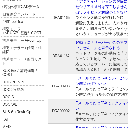
「アクティベーションの解除に
たシリアル番号は存在しません
特記仕様書CADデータ
出てライセンス解除ができない
画像線分コンバーター
DRA01165
ライセンス解除を実行した時、
ぴぼToolBox
解除に失敗しました。入力され
ません。間違っていないかどう
構造モデラー
+NBUS7/+基礎/+COST
というメッセージが出る現象の
構造モデラー+Revit Op.
起動時に「サーバーがこのアプ
いません。」と表示される
構造モデラー+伏図・軸
組図
ネットワーク版の起動時に「サ
DRA01162
ションに対応していません。こ
構造モデラー+断面リス
ト
応しているサーバーに接続して
る場合の原因について説明して
BUS-6/5 / 基礎構造 /
COST
EメールまたはFAXでライセン
DOC-RC/SRC
ン解除)を行いたい
DRA00903
EメールまたはFAXでライセン
DOC-3次診断
ン解除)を行う場合の操作方法
DOC-S
EメールまたはFAXでアクティ
DOC-WL
い
DRA00902
BUS-6 +Revit Op.
EメールまたはFAXでアクテ
作方法です。
FAP
MED
EメールまたはFAXでアクテ