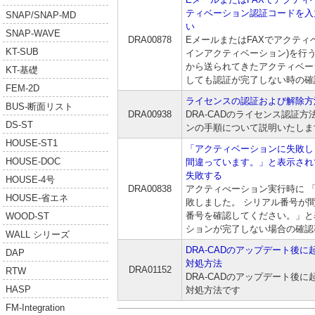
ティベーション認証コードを入
SNAP/SNAP-MD
い
SNAP-WAVE
DRA00878
EメールまたはFAXでアクティ
KT-SUB
インアクティベーション)を行う
から送られてきたアクティベー
KT-基礎
しても認証が完了しない時の確
FEM-2D
ライセンスの認証および解除方
BUS-断面リスト
DRA00938
DRA-CADのライセンス認証
DS-ST
ンの手順について説明いたしま
HOUSE-ST1
「アクティベーションに失敗し
HOUSE-DOC
間違っています。」と表示され
失敗する
HOUSE-4号
DRA00838
アクティべーション実行時に 
HOUSE-省エネ
敗しました。 シリアル番号が
番号を確認してください。」と
WOOD-ST
ションが完了しない場合の確認
WALL シリーズ
DRA-CADのアップデート後
DAP
対処方法
DRA01152
RTW
DRA-CADのアップデート後
HASP
対処方法です
FM-Integration