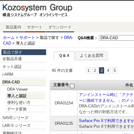
製品案内
サポート
ダウンロード
ホーム
>
サポート
> 製品で探す >
DRA-
Q&A検索：
CAD
> 導入と認証
製品で探す
Ｑ＆Ａ
よくある質問
全製品共通
ネット認証
45 件の文書
1
2
3
4
5
i-ARM
DRA-CAD
文書番号
件名
DRA Viewer
アンインストール時に「アクテ
導入と認証
ーに接続できません。」のメッ
便利な使い方
DRA01154
DRA-CADのアンインストー
データ変換
なかった時の対処方法です。
SAVEシリーズ
Surface Pro Xで利用できます
DRA01135
LAB-S シリーズ
Surface Pro Xで利用できます
避難検証法