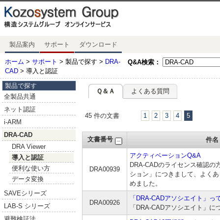
製品案内
サポート
ダウンロード
ホーム
>
サポート
> 製品で探す >
DRA-
Q&A検索：
CAD
> 導入と認証
製品で探す
Ｑ＆Ａ
よくある質問
全製品共通
ネット認証
45 件の文書
1
2
3
4
5
i-ARM
DRA-CAD
文書番号
件名
DRA Viewer
アクティベーションQ&A
導入と認証
DRA-CADのライセンス確認
便利な使い方
DRA00939
ション」につきまして、よくあ
データ変換
めました。
SAVEシリーズ
「DRA-CADアソシエイト」っ
DRA00926
LAB-S シリーズ
「DRA-CADアソシエイト」
避難検証法