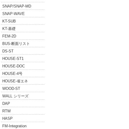
SNAP/SNAP-MD
SNAP-WAVE
KT-SUB
KT-基礎
FEM-2D
BUS-断面リスト
DS-ST
HOUSE-ST1
HOUSE-DOC
HOUSE-4号
HOUSE-省エネ
WOOD-ST
WALL シリーズ
DAP
RTW
HASP
FM-Integration