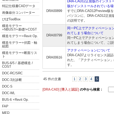
DRA-CAD12正規版のインストー
版がインストールされている場
特記仕様書CADデータ
DRA00899
すでにDRA-CAD12Previe
画像線分コンバーター
パソコンに、DRA-CAD12正
ぴぼToolBox
の説明です。
構造モデラー
同一PC上でアクティベーショ
+NBUS7/+基礎/+COST
れてしまう場合について
DRA00799
構造モデラー+Revit Op.
同一PC上でアクティベーショ
れてしまう場合について、ご説
構造モデラー+伏図・軸
組図
アクティベーションについて
構造モデラー+断面リス
DRA-CAD7よりライセンス
ト
DRA00616
れた、「アクティベーション」
BUS-6/5 / 基礎構造 /
す。
COST
DOC-RC/SRC
45 件の文書
1
2
3
4
5
DOC-3次診断
DOC-S
[DRA-CAD]
[導入と認証]
の中から検索：
DOC-WL
BUS-6 +Revit Op.
FAP
MED