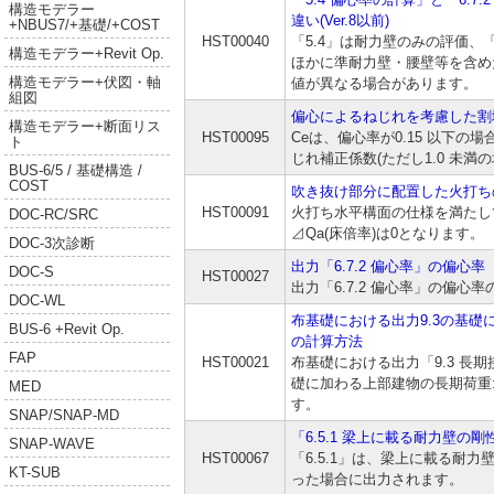
構造モデラー
違い(Ver.8以前)
+NBUS7/+基礎/+COST
HST00040
「5.4」は耐力壁のみの評価、「6
構造モデラー+Revit Op.
ほかに準耐力壁・腰壁等を含め
構造モデラー+伏図・軸
値が異なる場合があります。
組図
偏心によるねじれを考慮した割
構造モデラー+断面リス
HST00095
Ceは、偏心率が0.15 以下の場合
ト
じれ補正係数(ただし1.0 未満の場
BUS-6/5 / 基礎構造 /
COST
吹き抜け部分に配置した火打ちの
HST00091
火打ち水平構面の仕様を満たし
DOC-RC/SRC
⊿Qa(床倍率)は0となります。
DOC-3次診断
出力「6.7.2 偏心率」の偏心率
DOC-S
HST00027
出力「6.7.2 偏心率」の偏心
DOC-WL
布基礎における出力9.3の基礎
BUS-6 +Revit Op.
の計算方法
FAP
HST00021
布基礎における出力「9.3 長期
礎に加わる上部建物の長期荷重
MED
す。
SNAP/SNAP-MD
「6.5.1 梁上に載る耐力壁の
SNAP-WAVE
HST00067
「6.5.1」は、梁上に載る耐
KT-SUB
った場合に出力されます。