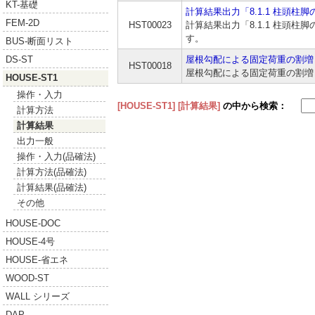
KT-基礎
計算結果出力「8.1.1 柱頭柱
FEM-2D
HST00023
計算結果出力「8.1.1 柱頭柱
す。
BUS-断面リスト
屋根勾配による固定荷重の割増
DS-ST
HST00018
屋根勾配による固定荷重の割増
HOUSE-ST1
操作・入力
[HOUSE-ST1]
[計算結果]
の中から検索：
計算方法
計算結果
出力一般
操作・入力(品確法)
計算方法(品確法)
計算結果(品確法)
その他
HOUSE-DOC
HOUSE-4号
HOUSE-省エネ
WOOD-ST
WALL シリーズ
DAP