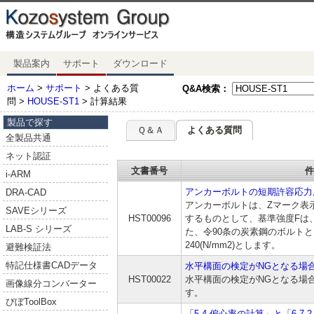
製品案内
サポート
ダウンロード
ホーム
>
サポート
> よくある質
Q&A検索：
問 >
HOUSE-ST1
> 計算結果
製品で探す
Ｑ＆Ａ
よくある質問
全製品共通
ネット認証
文書番号
件
i-ARM
アンカーボルトの短期許容応力
DRA-CAD
アンカーボルトは、Zマーク表
SAVEシリーズ
HST00096
するものとして、基準強度Fは、24
LAB-S シリーズ
た、令90条の炭素鋼のボルト
240(N/mm2)とします。
避難検証法
特記仕様書CADデータ
水平構面の検定がNGとなる場
HST00022
水平構面の検定がNGとなる場
画像線分コンバーター
す。
ぴぼToolBox
「5.4 偏心率の計算」と「6.7.