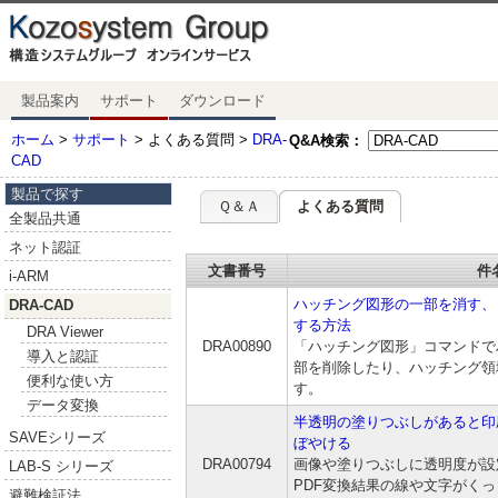
製品案内
サポート
ダウンロード
ホーム
>
サポート
> よくある質問 >
DRA-
Q&A検索：
CAD
製品で探す
Ｑ＆Ａ
よくある質問
全製品共通
ネット認証
文書番号
件
i-ARM
ハッチング図形の一部を消す、
DRA-CAD
する方法
DRA Viewer
DRA00890
「ハッチング図形」コマンドで
導入と認証
部を削除したり、ハッチング領
便利な使い方
す。
データ変換
半透明の塗りつぶしがあると印
SAVEシリーズ
ぼやける
DRA00794
画像や塗りつぶしに透明度が設
LAB-S シリーズ
PDF変換結果の線や文字がく
避難検証法