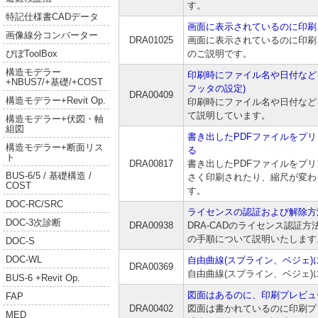
す。
特記仕様書CADデータ
画面に表示されているのに印刷
画像線分コンバーター
DRA01025
画面に表示されているのに印刷
のご説明です。
ぴぼToolBox
構造モデラー
印刷時にファイル名や日付など
+NBUS7/+基礎/+COST
フッタの設定)
DRA00409
構造モデラー+Revit Op.
印刷時にファイル名や日付など
て説明しています。
構造モデラー+伏図・軸
組図
書き出したPDFファイルをプ
構造モデラー+断面リス
る
ト
DRA00817
書き出したPDFファイルをプ
BUS-6/5 / 基礎構造 /
さく印刷されたり、縮尺が変わ
COST
す。
DOC-RC/SRC
ライセンスの認証および解除方
DOC-3次診断
DRA00938
DRA-CADのライセンス認証
の手順について説明いたします
DOC-S
DOC-WL
自由曲線(スプライン、ベジェ)
DRA00369
自由曲線(スプライン、ベジェ
BUS-6 +Revit Op.
図面はあるのに、印刷プレビュ
FAP
DRA00402
図面は書かれているのに印刷プ
MED