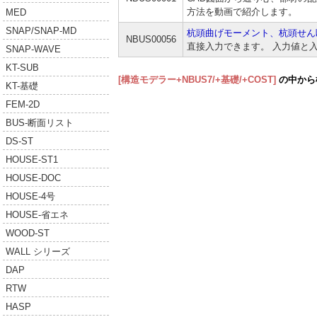
方法を動画で紹介します。
MED
SNAP/SNAP-MD
杭頭曲げモーメント、杭頭せん
NBUS00056
直接入力できます。 入力値と
SNAP-WAVE
KT-SUB
[構造モデラー+NBUS7/+基礎/+COST]
の中から
KT-基礎
FEM-2D
BUS-断面リスト
DS-ST
HOUSE-ST1
HOUSE-DOC
HOUSE-4号
HOUSE-省エネ
WOOD-ST
WALL シリーズ
DAP
RTW
HASP