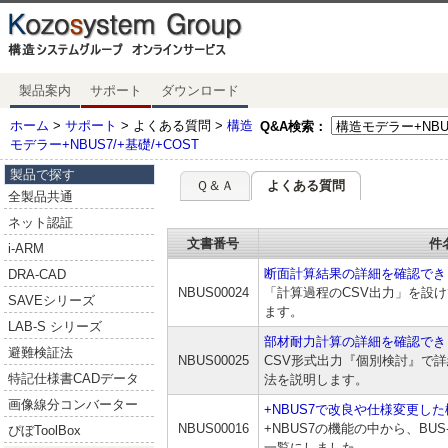
製品案内
サポート
ダウンロード
ホーム
>
サポート
> よくある質問 >
構造
Q&A検索：
モデラー+NBUS7/+基礎/+COST
製品で探す
Ｑ＆Ａ
よくある質問
全製品共通
ネット認証
文書番号
件
i-ARM
断面計算結果の詳細を確認でき
DRA-CAD
NBUS00024
「計算過程のCSV出力」を設
SAVEシリーズ
ます。
LAB-S シリーズ
部材耐力計算の詳細を確認でき
避難検証法
NBUS00025
CSV形式出力『個別検討』で
特記仕様書CADデータ
法を説明します。
画像線分コンバーター
+NBUS7で改良や仕様変更し
NBUS00016
+NBUS7の機能の中から、BU
ぴぼToolBox
一覧にしました。