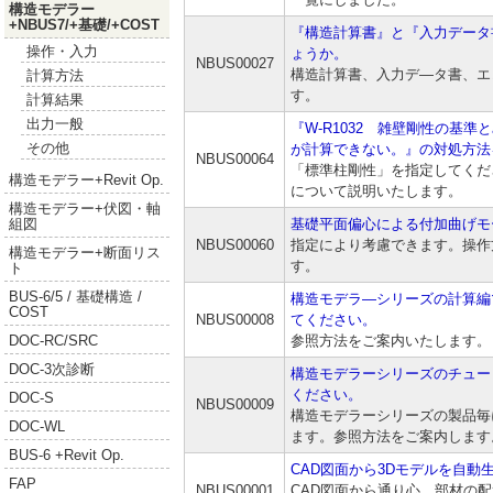
構造モデラー
+NBUS7/+基礎/+COST
『構造計算書』と『入力データ
操作・入力
ょうか。
NBUS00027
構造計算書、入力デ―タ書、エ
計算方法
す。
計算結果
出力一般
『W-R1032 雑壁剛性の基
その他
が計算できない。』の対処方法
NBUS00064
「標準柱剛性」を指定してくだ
構造モデラー+Revit Op.
について説明いたします。
構造モデラー+伏図・軸
基礎平面偏心による付加曲げモ
組図
NBUS00060
指定により考慮できます。操作
構造モデラー+断面リス
す。
ト
BUS-6/5 / 基礎構造 /
構造モデラ―シリーズの計算編
COST
NBUS00008
てください。
参照方法をご案内いたします。
DOC-RC/SRC
DOC-3次診断
構造モデラーシリーズのチュー
ください。
DOC-S
NBUS00009
構造モデラーシリーズの製品毎
DOC-WL
ます。参照方法をご案内します
BUS-6 +Revit Op.
CAD図面から3Dモデルを自動
FAP
NBUS00001
CAD図面から通り心、部材の