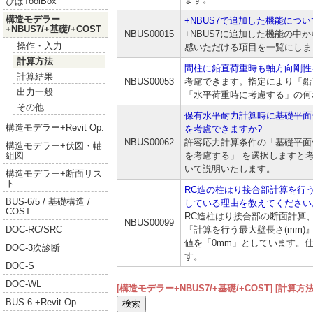
ぴぼToolBox
構造モデラー
+NBUS7で追加した機能につ
+NBUS7/+基礎/+COST
NBUS00015
+NBUS7に追加した機能の中か
操作・入力
感いただける項目を一覧にしま
計算方法
間柱に鉛直荷重時も軸方向剛性
計算結果
NBUS00053
考慮できます。指定により「鉛
出力一般
「水平荷重時に考慮する」の何
その他
保有水平耐力計算時に基礎平面
構造モデラー+Revit Op.
を考慮できますか?
NBUS00062
許容応力計算条件の「基礎平面
構造モデラー+伏図・軸
を考慮する」 を選択しますと
組図
いて説明いたします。
構造モデラー+断面リス
ト
RC造の柱はり接合部計算を行
BUS-6/5 / 基礎構造 /
している理由を教えてください
COST
RC造柱はり接合部の断面計算
NBUS00099
『計算を行う最大壁長さ(mm)
DOC-RC/SRC
値を「0mm」としています。
DOC-3次診断
す。
DOC-S
DOC-WL
[構造モデラー+NBUS7/+基礎/+COST]
[計算方法
BUS-6 +Revit Op.