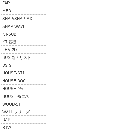
FAP
MED
SNAP/SNAP-MD
SNAP-WAVE
KT-SUB
KT-基礎
FEM-2D
BUS-断面リスト
DS-ST
HOUSE-ST1
HOUSE-DOC
HOUSE-4号
HOUSE-省エネ
WOOD-ST
WALL シリーズ
DAP
RTW