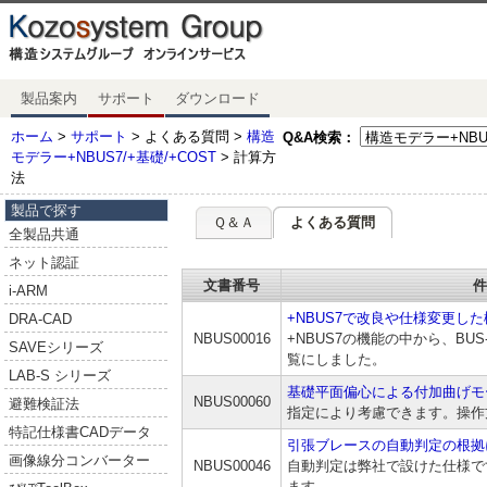
製品案内
サポート
ダウンロード
ホーム
>
サポート
> よくある質問 >
構造
Q&A検索：
モデラー+NBUS7/+基礎/+COST
> 計算方
法
製品で探す
Ｑ＆Ａ
よくある質問
全製品共通
ネット認証
文書番号
件
i-ARM
+NBUS7で改良や仕様変更し
DRA-CAD
NBUS00016
+NBUS7の機能の中から、BU
SAVEシリーズ
覧にしました。
LAB-S シリーズ
基礎平面偏心による付加曲げモ
NBUS00060
避難検証法
指定により考慮できます。操作
特記仕様書CADデータ
引張ブレースの自動判定の根拠
画像線分コンバーター
NBUS00046
自動判定は弊社で設けた仕様で
ます。