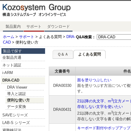
製品案内
サポート
ダウンロード
ホーム
>
サポート
> よくある質問 >
DRA-
Q&A検索：
CAD
> 便利な使い方
製品で探す
Ｑ＆Ａ
よくある質問
全製品共通
ネット認証
文書番号
件名
i-ARM
面を塗りつぶしたい
DRA-CAD
DRA00330
面を塗りつぶす方法について複
DRA Viewer
す。
導入と認証
3
便利な使い方
21以降の丸文字、m
(立方メー
存在しない文字を使いたい
データ変換
DRA00431
3
21以降の丸文字、m
(立方メー
SAVEシリーズ
存在しない文字を書く場合の解
LAB-S シリーズ
キーボード割付やポップアップ
避難検証法