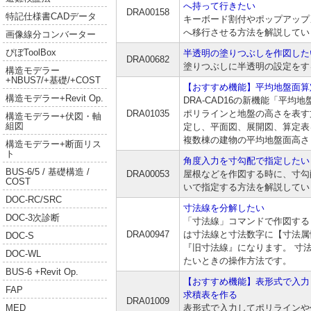
へ持って行きたい
DRA00158
特記仕様書CADデータ
キーボード割付やポップアップ
へ移行させる方法を解説してい
画像線分コンバーター
ぴぼToolBox
半透明の塗りつぶしを作図した
DRA00682
塗りつぶしに半透明の設定をす
構造モデラー
+NBUS7/+基礎/+COST
【おすすめ機能】平均地盤面算
構造モデラー+Revit Op.
DRA-CAD16の新機能「平均
DRA01035
ポリラインと地盤の高さを表す
構造モデラー+伏図・軸
組図
定し、平面図、展開図、算定表
複数棟の建物の平均地盤面高さ
構造モデラー+断面リス
ト
角度入力を寸勾配で指定したい
BUS-6/5 / 基礎構造 /
DRA00053
屋根などを作図する時に、寸勾
COST
いで指定する方法を解説してい
DOC-RC/SRC
寸法線を分解したい
DOC-3次診断
「寸法線」コマンドで作図する
DRA00947
は寸法線と寸法数字に【寸法属
DOC-S
『旧寸法線』になります。 寸
DOC-WL
たいときの操作方法です。
BUS-6 +Revit Op.
【おすすめ機能】表形式で入力
FAP
求積表を作る
DRA01009
表形式で入力してポリラインや
MED