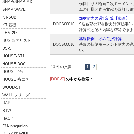
SNAP/SNAP-MD
強軸回りの断面二次モーメント
SNAP-WAVE
ムの仕様と参考文献を回答しま
KT-SUB
部材耐力の選択計算【動画】
DOCS00016
S造各部の部材耐力計算結果(U-
KT-基礎
計算式とその内容を確認できま
FEM-2D
基礎転倒曲げの選択計算
BUS-断面リスト
DOCS00010
基礎の転倒モーメント耐力の詳
DS-ST
い。
HOUSE-ST1
HOUSE-DOC
13 件の文書
1
2
HOUSE-4号
[DOC-S]
の中から検索：
HOUSE-省エネ
WOOD-ST
WALL シリーズ
DAP
RTW
HASP
FM-Integration
まいく郎 WEB