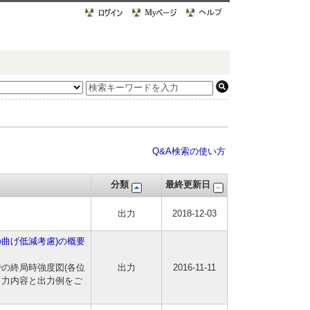
Q&A検索の使い方
分類
最終更新日
出力
2018-12-03
の曲げ低減考慮)の概要
での終局時強度図(各位
出力
2016-11-11
出力内容と出力例をご