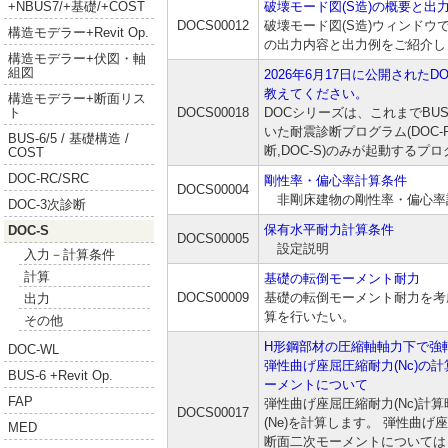
+NBUS7/+基礎/+COST
破壊モード図(S造)の概要と出
DOCS00012
破壊モード図(S造)ウィンドウで
構造モデラー+Revit Op.
の出力内容と出力例をご紹介し
構造モデラー+伏図・軸
組図
2026年6月17日に公開された
教えてください。
構造モデラー+断面リス
ト
DOCS00018
DOCシリーズは、これまでBUS-6
いた耐震診断プログラム(DOC-RC
BUS-6/5 / 基礎構造 /
断,DOC-S)のみが起動するプ
COST
DOC-RC/SRC
剛性率・偏心率計算条件
DOCS00004
非剛床建物の剛性率・偏心率
DOC-3次診断
保有水平耐力計算条件
DOC-S
DOCS00005
設定説明
入力－計算条件
計算
基礎の転倒モーメント耐力
DOCS00009
基礎の転倒モーメント耐力を考
出力
算を行いたい。
その他
H形鋼部材の圧縮軸軸力下で強
DOC-WL
弾性曲げ座屈圧縮耐力(Nc)の
BUS-6 +Revit Op.
ーメントについて
FAP
弾性曲げ座屈圧縮耐力(Nc)計
DOCS00017
(Ne)を計算します。 弾性曲げ座
MED
断面二次モーメントについては