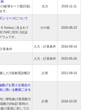
力例
の破壊モード図(S造)
出力
2016-11-11
ます。
DOCシリーズについて
 Seriesに含まれて
その他
2026-06-23
/SRC,DOC-3次診
ログラムです。
入力－計算条件
2016-09-14
計算条件
入力－計算条件
2015-05-26
慮したS造耐震診断計
計算
2021-09-10
軸曲げを受ける場合の
計算に用いる断面二次モ
算時に弾性曲げ座屈耐力
計算
2018-10-25
屈耐力(Ne)計算時の
 曲げ座屈に対しての