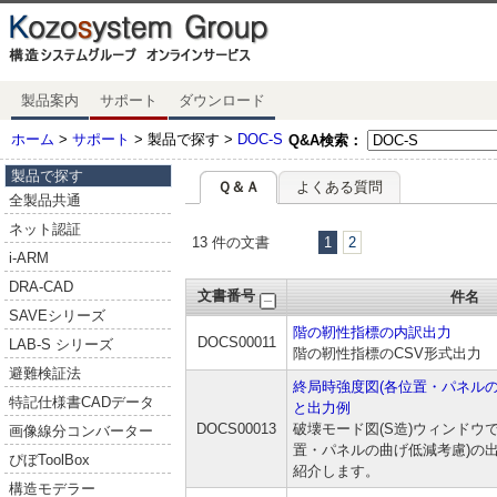
製品案内
サポート
ダウンロード
ホーム
>
サポート
> 製品で探す >
DOC-S
Q&A検索：
製品で探す
Ｑ＆Ａ
よくある質問
全製品共通
ネット認証
13 件の文書
1
2
i-ARM
DRA-CAD
文書番号
件名
SAVEシリーズ
階の靭性指標の内訳出力
DOCS00011
LAB-S シリーズ
階の靭性指標のCSV形式出力
避難検証法
終局時強度図(各位置・パネル
特記仕様書CADデータ
と出力例
DOCS00013
破壊モード図(S造)ウィンドウ
画像線分コンバーター
置・パネルの曲げ低減考慮)の
ぴぼToolBox
紹介します。
構造モデラー