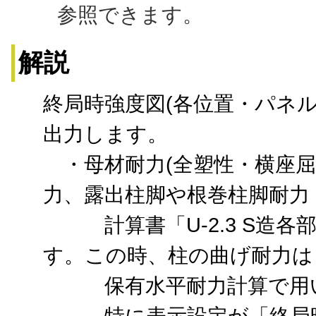
参照できます。
解説
終局時強度図(各位置・パネ
出力します。
・母材耐力(全塑性・横座屈
力、露出柱脚や根巻柱脚耐力
計算書「U-2.3 S造各
す。この時、柱の曲げ耐力は
保有水平耐力計算で用い
特に表示設定が「終局時強