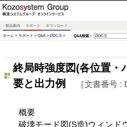
製品案内
サポート
ダウンロード
ホーム
>
サポート
> Q&A >
DOC-S
>
Q&A検索：
終局時強度図(各位置・
要と出力例
［文書番号 : 
概要
破壊モード図(S造)ウィンド