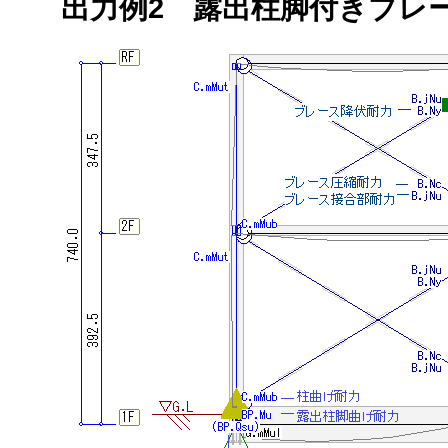
出力例2 露出柱脚付きブレー