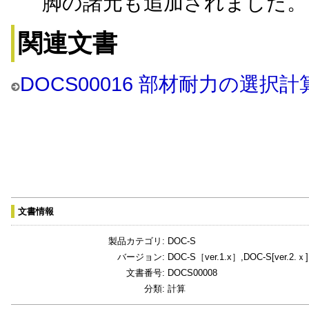
脚の諸元も追加されました。
関連文書
DOCS00016 部材耐力の選択
文書情報
製品カテゴリ:
DOC-S
バージョン:
DOC-S［ver.1.x］,DOC-S[ver.2.ｘ],
文書番号:
DOCS00008
分類:
計算