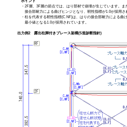
ポイント
・2F層、3F層の節点では、はり部材で崩壊が生じています。また
接合部耐力による曲げヒンジとなり、靭性指標が1.0が採用さ
・柱を代表する靭性指標(C.NF)は、はりの接合部耐力による曲
最小値となる1.0が採用されています。
出力例2 露出柱脚付きブレース架構(S造診断指針)