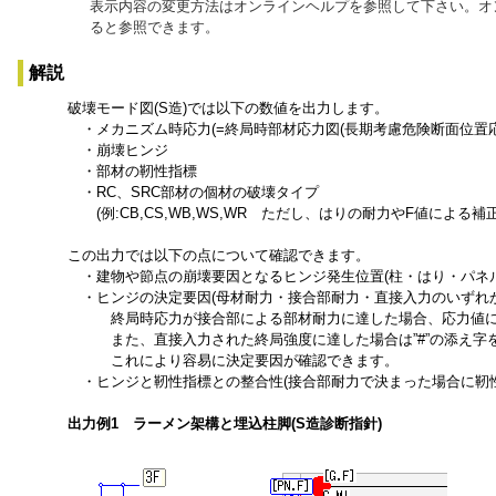
表示内容の変更方法はオンラインヘルプを参照して下さい。オ
ると参照できます。
解説
破壊モード図(S造)では以下の数値を出力します。
・メカニズム時応力(=終局時部材応力図(長期考慮危険断面位置応力
・崩壊ヒンジ
・部材の靭性指標
・RC、SRC部材の個材の破壊タイプ
(例:CB,CS,WB,WS,WR ただし、はりの耐力やF値による補
この出力では以下の点について確認できます。
・建物や節点の崩壊要因となるヒンジ発生位置(柱・はり・パネル
・ヒンジの決定要因(母材耐力・接合部耐力・直接入力のいずれか
終局時応力が接合部による部材耐力に達した場合、応力値に”
また、直接入力された終局強度に達した場合は”#”の添え字
これにより容易に決定要因が確認できます。
・ヒンジと靭性指標との整合性(接合部耐力で決まった場合に靭性指
出力例1 ラーメン架構と埋込柱脚(S造診断指針)