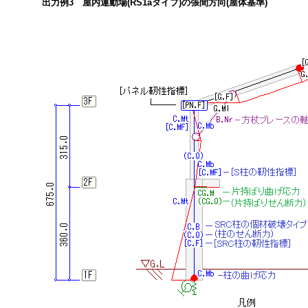
出力例3 屋内運動場(RS1aタイプ)の張間方向(屋体基準)