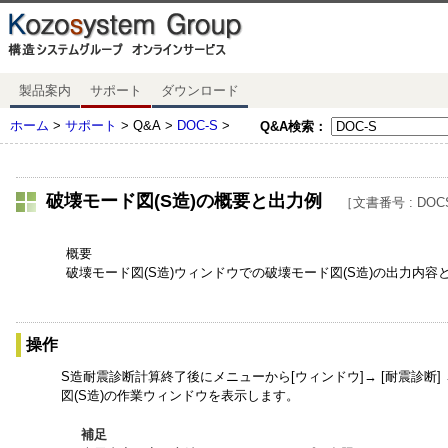
製品案内
サポート
ダウンロード
ホーム
>
サポート
> Q&A >
DOC-S
>
Q&A検索：
破壊モード図(S造)の概要と出力例
［文書番号 : DOCS
概要
破壊モード図(S造)ウィンドウでの破壊モード図(S造)の出力内
操作
S造耐震診断計算終了後にメニューから[ウィンドウ]→ [耐震診断]
図(S造)の作業ウィンドウを表示します。
補足