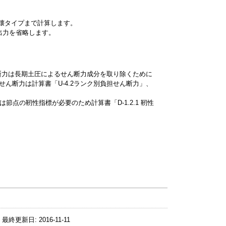
破壊タイプまで計算します。
出力を省略します。
断力は長期土圧によるせん断力成分を取り除くために
ん断力は計算書「U-4.2ランク別負担せん断力」、
点の靭性指標が必要のため計算書「D-1.2.1 靭性
最終更新日:
2016-11-11