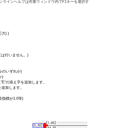
ンラインヘルプは作業ウィンドウ内でF1キーを選択す
) )
正は行いません。)
のいずれか)
)
E”の添え字を追加します。
を追加します。
標が1.0等)