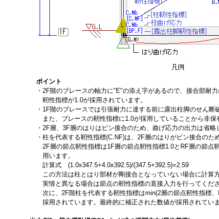
ポイント
・2F階のブレースの軸力に"E"の添え字があるので、接合部耐
靭性指標が1.0が採用されています。
・1F階のブレースでは引張耐力に達する前に露出柱脚のせん断
また、ブレースの靭性指標に1.0が採用していることから非保
・2F層、3F層のはりはピン接合のため、曲げ応力の出力は省略
・柱を代表する靭性指標(C.NF)は、2F層のはりがピン接合の
2F層の節点靭性指標は1F層の節点靭性指標1.0とRF層の節点
用います。
計算式 (1.0x347.5+4.0x392.5)/(347.5+392.5)=2.59
この方法は柱とはり部材が剛接合となっていない場合に計算方
実情と異なる場合は節点の靭性指標の直接入力を行ってくだ
次に、2F階柱を代表する靭性指標はmin(2層の節点靭性指標、RF層の節
採用されています。最終的に補正された数値が採用されています