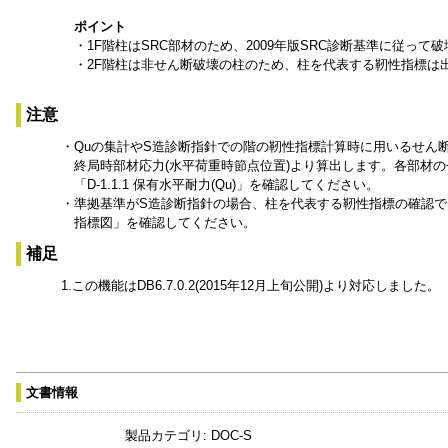
ポイント
・1F階柱はSRC部材のため、2009年版SRC診断基準に従って
・2F階柱は非せん断破壊の柱のため、柱を代表する靭性指標は
注意
・Quの集計やS造診断指針での階の靭性指標計算時に用いるせん
終局時部材応力(水平荷重時節点位置)より算出します。各部材のせ
「D-1.1.1 保有水平耐力(Qu)」を確認してください。
・準拠基準がS造診断指針の場合、柱を代表する靭性指標の確認では節
指標図」を確認してください。
補足
1.この機能はDB6.7.0.2(2015年12月上旬公開)より対応しました。
文書情報
製品カテゴリ:
DOC-S