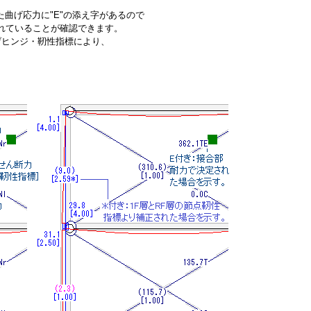
曲げ応力に"E"の添え字があるので
れていることが確認できます。
げヒンジ・靭性指標により、