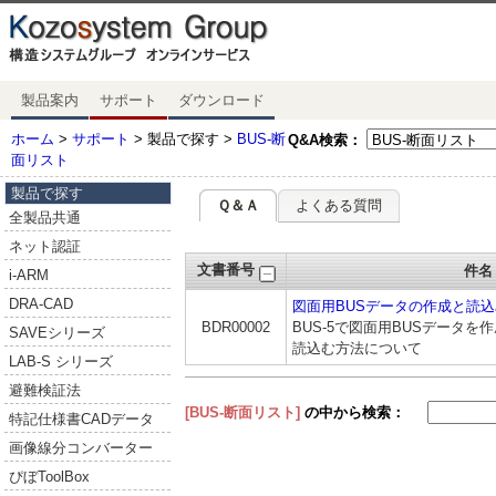
製品案内
サポート
ダウンロード
ホーム
>
サポート
> 製品で探す >
BUS-断
Q&A検索：
面リスト
製品で探す
Ｑ＆Ａ
よくある質問
全製品共通
ネット認証
文書番号
件名
i-ARM
DRA-CAD
図面用BUSデータの作成と読込
BDR00002
BUS-5で図面用BUSデータを
SAVEシリーズ
読込む方法について
LAB-S シリーズ
避難検証法
[BUS-断面リスト]
の中から検索：
特記仕様書CADデータ
画像線分コンバーター
ぴぼToolBox