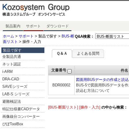
製品案内
サポート
ダウンロード
ホーム
>
サポート
> 製品で探す >
BUS-断
Q&A検索：
面リスト
> 操作・入力
製品で探す
Ｑ＆Ａ
よくある質問
全製品共通
ネット認証
文書番号
件名
i-ARM
DRA-CAD
図面用BUSデータの作成と読込
BDR00002
BUS-5で図面用BUSデータを
SAVEシリーズ
読込む方法について
LAB-S シリーズ
避難検証法
[BUS-断面リスト]
[操作・入力]
の中から検索：
特記仕様書CADデータ
画像線分コンバーター
ぴぼToolBox