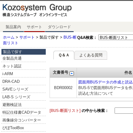
製品案内
サポート
ダウンロード
ホーム
>
サポート
> 製品で探す >
BUS-断
Q&A検索：
面リスト
製品で探す
Ｑ＆Ａ
よくある質問
全製品共通
ネット認証
文書番号
件名
i-ARM
DRA-CAD
図面用BUSデータの作成と読込
BDR00002
BUS-5で図面用BUSデータを
SAVEシリーズ
読込む方法について
LAB-S シリーズ
避難検証法
[BUS-断面リスト]
の中から検索：
特記仕様書CADデータ
画像線分コンバーター
ぴぼToolBox